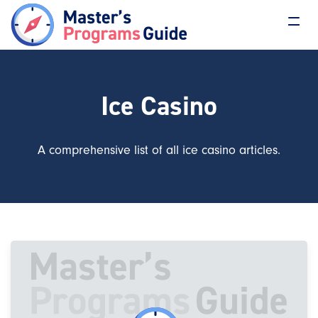
Ice Casino
A comprehensive list of all ice casino articles.