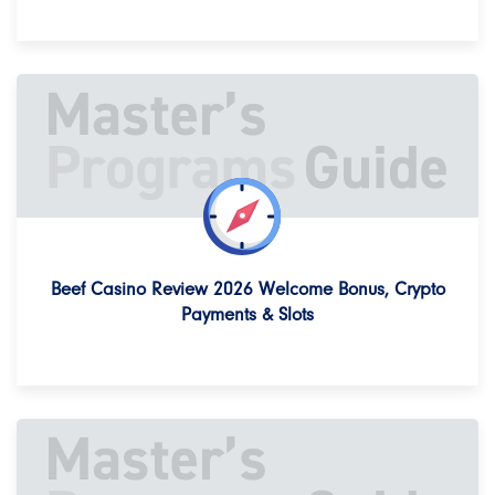
Beef Casino Review 2026 Welcome Bonus, Crypto
Payments & Slots