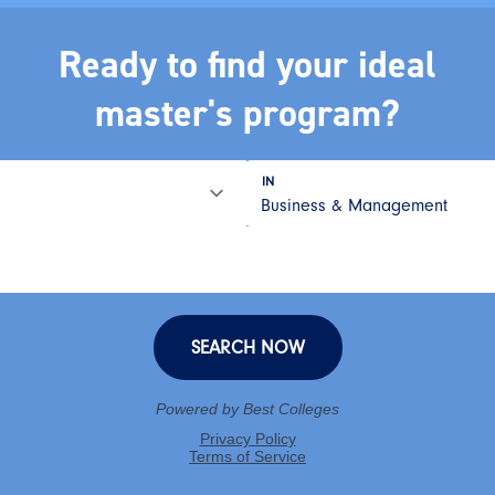
Ready to find your ideal
master's program?