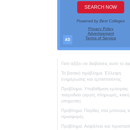
AD
Γιατί αξίζει να διαβάσεις αυτό το ά
Το βασικό πρόβλημα: Έλλειψη
ενημέρωσης και εμπιστοσύνης
Πρόβλημα: Υποβάθμιση εμπειρίας
παιχνιδιού (αργές πληρωμές, κακή
υπηρεσία)
Πρόβλημα: Παγίδες στα μπόνους κα
προσφορές
Πρόβλημα: Ασφάλεια και προστασ