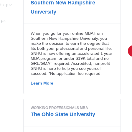
t πριν
 με