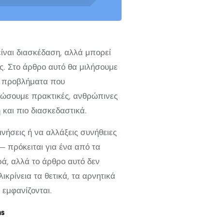
 είναι διασκέδαση, αλλά μπορεί
ις. Στο άρθρο αυτό θα μιλήσουμε
νά προβλήματα που
 δώσουμε πρακτικές, ανθρώπινες
 και πιο διασκεδαστικά.
ινήσεις ή να αλλάξεις συνήθειες
— πρόκειται για ένα από τα
ρά, αλλά το άρθρο αυτό δεν
ικρίνεια τα θετικά, τα αρνητικά
 εμφανίζονται.
ms