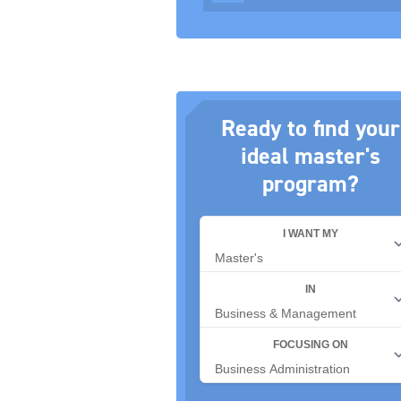
Ready to find your
ideal master's
program?