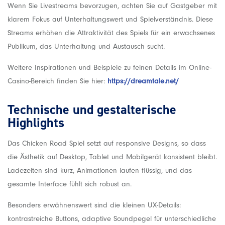
Wenn Sie Livestreams bevorzugen, achten Sie auf Gastgeber mit
klarem Fokus auf Unterhaltungswert und Spielverständnis. Diese
Streams erhöhen die Attraktivität des Spiels für ein erwachsenes
Publikum, das Unterhaltung und Austausch sucht.
Weitere Inspirationen und Beispiele zu feinen Details im Online-
Casino-Bereich finden Sie hier:
https://dreamtale.net/
Technische und gestalterische
Highlights
Das Chicken Road Spiel setzt auf responsive Designs, so dass
die Ästhetik auf Desktop, Tablet und Mobilgerät konsistent bleibt.
Ladezeiten sind kurz, Animationen laufen flüssig, und das
gesamte Interface fühlt sich robust an.
Besonders erwähnenswert sind die kleinen UX-Details:
kontrastreiche Buttons, adaptive Soundpegel für unterschiedliche