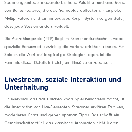
Spannungsaufbau, moderate bis hohe Volatilität und eine Reihe
von Bonus-Features, die das Gameplay auflockern. Freispiele,
Multiplikatoren und ein innovatives Respin-System sorgen dafür,
dass jede Session anders verläuft.
Die Auszahlungsrate (RTP) liegt im Branchendurchschnitt, wobei
spezielle Bonusmodi kurzfristig die Varianz erhöhen können. Für
Spieler, die Wert auf langfristige Strategien legen, ist die
Kenntnis dieser Details hilfreich, um Einsätze anzupassen.
Livestream, soziale Interaktion und
Unterhaltung
Ein Merkmal, das das Chicken Road Spiel besonders macht, ist
die Integration von Live-Elementen: Streamer erklären Taktiken,
moderieren Chats und geben spontan Tipps. Das schafft ein
Gemeinschaftsgefühl, das klassische Automaten nicht bieten.