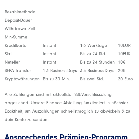
Bezahlmethode
Deposit-Dauer
Withdrawal-Zeit
Min-Summe
Kreditkarte
Instant
1-3 Werktage
10EUR
Skrill
Instant
Bis zu 24 Std.
10EUR
Neteller
Instant
Bis zu 24 Stunden
10€
SEPA-Transfer
1-3 Business-Days
3-5 Business-Days
20€
Kryptowährungen
Bis zu 30 Min.
Bis zwei Std.
20 Euro
Alle Zahlungen sind mit aktuellster SSL-Verschlüsselung
abgesichert. Unsere Finance-Abteilung funktioniert in höchster
Exaktheit, um Auszahlungen schnellstmöglich zu abwickeln & zu
dein Konto zu senden.
Ansprechendes Prämien-Programm