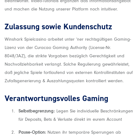
beantwortet. Video-Tutorials ergänzen das Informationsangebot
und machen die Nutzung unserer Platform noch intuitiver.
Zulassung sowie Kundenschutz
Winshark Spielcasino arbeitet unter ‘ner rechtsgültigen Gaming-
Lizenz von der Curacao Gaming Authority (License-Nr.
8048/JAZ), die strikte Vorgaben bezüglich Gerechtigkeit und
Nachvollziehbarkeit verlangt. Solche Regulierung gewährleistet,
daß jegliche Spiele fortlaufend von externen Kontrollinstituten auf
Zufallsgenerierung & Auszahlungsquoten kontrolliert werden.
Verantwortungsvolles Gaming
Selbstbegrenzung:
Legen Sie individuelle Beschränkungen
für Deposits, Bets & Verluste direkt im eurem Account
Pause-Option:
Nutzen ihr temporäre Sperrungen ab