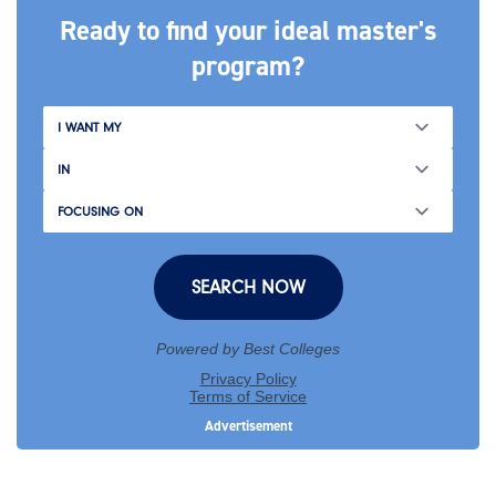
Ready to find your ideal master's
program?