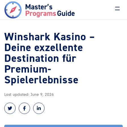
Winshark Kasino –
Deine exzellente
Destination für
Premium-
Spielerlebnisse
Last updated: June 9, 2026