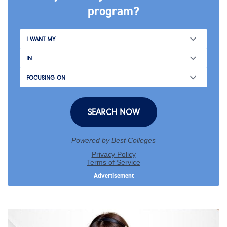
program?