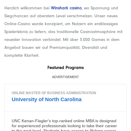
Herzlich willkommen bei
Winshark casino
, wo Spannung und
Siegchancen auf oberstem Level verschmelzen. Unser neues
Online-Casino wurde konzipiert, um Nutzern ein erstklassiges
Spielerlebnis zu liefern, das traditionelle Casinoatmosphäre mit
neuester Innovation verbindet. Mit über 3.000 Games in dem
Angebot bauen wir auf Premiumqualität, Diversität und
komplette Klarheit.
Featured Programs