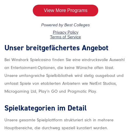
Unser breitgefächertes Angebot
Bei Winshark Spielcasino finden Sie eine eindrucksvolle Auswahl
an Entertainment-Optionen, die keine Wünsche offen lässt.
Unsere umfangreiche Spielbibliothek wird stetig ausgebaut und
umfasst Spiele von etablierten Anbietern wie NetEnt Studios,
Microgaming Ltd, Play’n GO und Pragmatic Play.
Spielkategorien im Detail
Unsere gesamte Spielplattform strukturiert sich in mehrere
Hauptbereiche, die durchweg speziell kuratiert wurden.