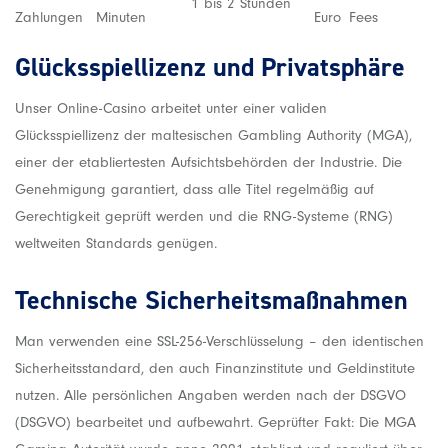
1 bis 2 Stunden
Zahlungen
Minuten
Euro
Fees
Glücksspiellizenz und Privatsphäre
Unser Online-Casino arbeitet unter einer validen
Glücksspiellizenz der maltesischen Gambling Authority (MGA),
einer der etabliertesten Aufsichtsbehörden der Industrie. Die
Genehmigung garantiert, dass alle Titel regelmäßig auf
Gerechtigkeit geprüft werden und die RNG-Systeme (RNG)
weltweiten Standards genügen.
Technische Sicherheitsmaßnahmen
Man verwenden eine SSL-256-Verschlüsselung – den identischen
Sicherheitsstandard, den auch Finanzinstitute und Geldinstitute
nutzen. Alle persönlichen Angaben werden nach der DSGVO
(DSGVO) bearbeitet und aufbewahrt. Geprüfter Fakt: Die MGA