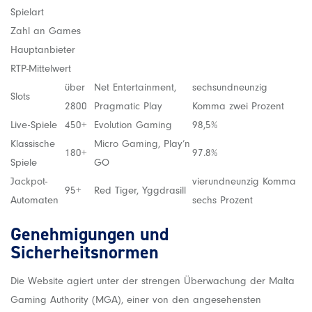
Spielart
Zahl an Games
Hauptanbieter
RTP-Mittelwert
über
Net Entertainment,
sechsundneunzig
Slots
2800
Pragmatic Play
Komma zwei Prozent
Live-Spiele
450+
Evolution Gaming
98,5%
Klassische
Micro Gaming, Play’n
180+
97.8%
Spiele
GO
Jackpot-
vierundneunzig Komma
95+
Red Tiger, Yggdrasill
Automaten
sechs Prozent
Genehmigungen und
Sicherheitsnormen
Die Website agiert unter der strengen Überwachung der Malta
Gaming Authority (MGA), einer von den angesehensten