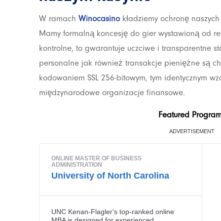
W ramach
Winocasino
kładziemy ochronę naszych 
Mamy formalną koncesję do gier wystawioną od r
kontrolne, to gwarantuje uczciwe i transparentne 
personalne jak również transakcje pieniężne są c
kodowaniem SSL 256-bitowym, tym identycznym wzor
międzynarodowe organizacje finansowe.
Featured Progra