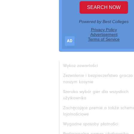
AD
Wykaz zawartości
Zezwolenie i bezpieczeństwo gracza
naszym kasynie
Szeroka wybór gier dla wszystkich
użytkownika
Zachęcające premie a także schem
lojalnościowe
Wygodne sposoby płatności
Profesjonalna pomoc użytkownika