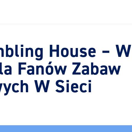
bling House – W
dla Fanów Zabaw
ych W Sieci