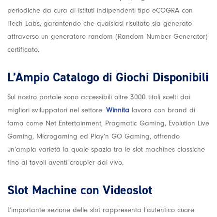
periodiche da cura di istituti indipendenti tipo eCOGRA con
iTech Labs, garantendo che qualsiasi risultato sia generato
attraverso un generatore random (Random Number Generator)
certificato.
L’Ampio Catalogo di Giochi Disponibili
Sul nostro portale sono accessibili oltre 3000 titoli scelti dai
migliori sviluppatori nel settore.
Winnita
lavora con brand di
fama come Net Entertainment, Pragmatic Gaming, Evolution Live
Gaming, Microgaming ed Play’n GO Gaming, offrendo
un’ampia varietà la quale spazia tra le slot machines classiche
fino ai tavoli aventi croupier dal vivo.
Slot Machine con Videoslot
L’importante sezione delle slot rappresenta l’autentico cuore