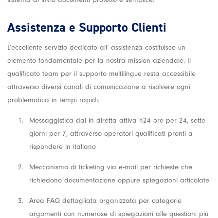
Assistenza e Supporto Clienti
L’eccellente servizio dedicato all’ assistenza costituisce un
elemento fondamentale per la nostra mission aziendale. Il
qualificato team per il supporto multilingue resta accessibile
attraverso diversi canali di comunicazione a risolvere ogni
problematica in tempi rapidi.
Messaggistica dal in diretta attiva h24 ore per 24, sette
giorni per 7, attraverso operatori qualificati pronti a
rispondere in italiano
Meccanismo di ticketing via e-mail per richieste che
richiedono documentazione oppure spiegazioni articolate
Area FAQ dettagliata organizzata per categorie
argomenti con numerose di spiegazioni alle questioni più