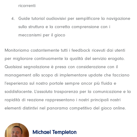
ricorrenti
Guide tutorial audiovisivi per semplificare la navigazione
sulla struttura e la corretta comprensione con i
meccanismi per il gioco
Monitoriamo costantemente tutti i feedback ricevuti dai utenti
per migliorare continuamente la qualità del servizio erogato.
Qualsiasi segnalazione è presa con considerazione con il
management allo scopo di implementare update che facciano
l’esperienza sul nostro portale sempre ancor più fluida e
soddisfacente. L’assoluta trasparenza per la comunicazione e la
rapidità di reazione rappresentano i nostri principali nostri
elementi distintivi nel panorama competitivo del gioco online.
Michael Templeton