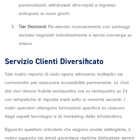
personalizzati, withdrawal ultra-rapidi e ingresso
anticipato ai nuovi giochi
Tier Diamond:
Più elevato riconoscimento con vantaggi
esclusivi negoziati individualmente e servizi concierge su
misura
Servizio Clienti Diversificato
Tale nostro reparto di aiuto opera attraverso molteplici vie
comunicativi per assicurare accessibilità permanente. La chat
dal vivo rimane fruibile ventiquattro ore su ventiquattro su 24
con tempistiche di risposta medi sotto ai novanta secondi. I
nostri operatori ottengono formazione specifica su ciascuno
degli aspetti tecnologici e di marketing della infrastruttura.
Riguardo questioni articolate che esigono analisi dettagliate, il
nostro supporto via email garantisce repliche dettagliate dentro