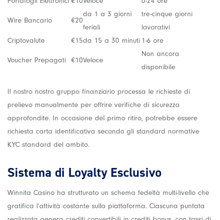
Portafogli Elettronici
€10
Veloce
0-24 ore
da 1 a 3 giorni
tre-cinque giorni
Wire Bancario
€20
feriali
lavorativi
Criptovalute
€15
da 15 a 30 minuti
1-6 ore
Non ancora
Voucher Prepagati
€10
Veloce
disponibile
Il nostro nostro gruppo finanziario processa le richieste di
prelievo manualmente per offrire verifiche di sicurezza
approfondite. In occasione del primo ritiro, potrebbe essere
richiesta carta identificativa secondo gli standard normative
KYC standard del ambito.
Sistema di Loyalty Esclusivo
Winnita Casino ha strutturato un schema fedeltà multi-livello che
gratifica l’attività costante sulla piattaforma. Ciascuna puntata
realizzata genera crediti convertibili in crediti bonus, con tassi di