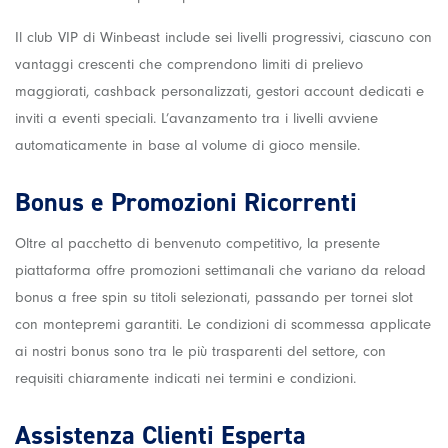
Il club VIP di Winbeast include sei livelli progressivi, ciascuno con
vantaggi crescenti che comprendono limiti di prelievo
maggiorati, cashback personalizzati, gestori account dedicati e
inviti a eventi speciali. L’avanzamento tra i livelli avviene
automaticamente in base al volume di gioco mensile.
Bonus e Promozioni Ricorrenti
Oltre al pacchetto di benvenuto competitivo, la presente
piattaforma offre promozioni settimanali che variano da reload
bonus a free spin su titoli selezionati, passando per tornei slot
con montepremi garantiti. Le condizioni di scommessa applicate
ai nostri bonus sono tra le più trasparenti del settore, con
requisiti chiaramente indicati nei termini e condizioni.
Assistenza Clienti Esperta