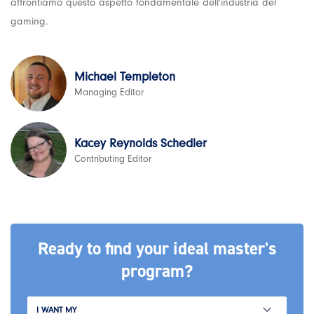
affrontiamo questo aspetto fondamentale dell’industria del
gaming.
Michael Templeton
Managing Editor
Kacey Reynolds Schedler
Contributing Editor
Ready to find your ideal master's
program?