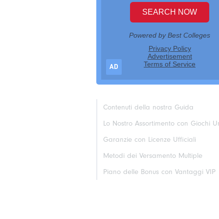
AD
Contenuti della nostra Guida
Lo Nostro Assortimento con Giochi Un
Garanzie con Licenze Ufficiali
Metodi dei Versamento Multiple
Piano delle Bonus con Vantaggi VIP