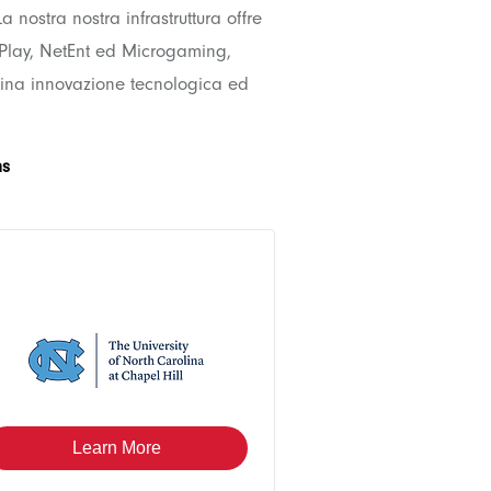
 nostra nostra infrastruttura offre
 Play, NetEnt ed Microgaming,
ina innovazione tecnologica ed
ms