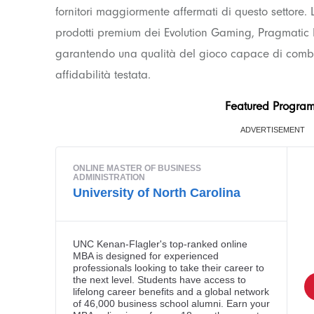
fornitori maggiormente affermati di questo settore. La
prodotti premium dei Evolution Gaming, Pragmatic
garantendo una qualità del gioco capace di comb
affidabilità testata.
Featured Progra