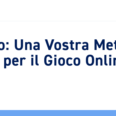
o: Una Vostra Me
 per il Gioco Onli