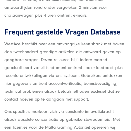
antwoordtijden rond onder vergeleken 2 minuten voor
chataanvragen plus 4 uren omtrent e-mails.
Frequent gestelde Vragen Database
WestAce beschikt over een omvangrijke kennisbank met boven
dan tweehonderd grondige artikelen die antwoord geven op
gangbare vragen. Dezen resource blijft iedere maand
geactualiseerd vanuit fundament omtrent speler-feedback plus
recente ontwikkelingen via ons systeem. Gebruikers ontdekken
hier gegevens omtrent accountverificatie, bonusbevestiging,
technical problemen alsook betaalmethoden exclusief dat ze
contact hoeven op te aangaan met support.
Ons speelhuis markeert zich via constante innovatiekracht
alsook absolute concentratie op gebruikerstevredenheid. Met
een licenties voor de Malta Gaming Autoriteit opereren wij