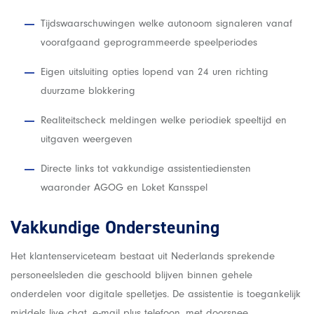
Tijdswaarschuwingen welke autonoom signaleren vanaf
voorafgaand geprogrammeerde speelperiodes
Eigen uitsluiting opties lopend van 24 uren richting
duurzame blokkering
Realiteitscheck meldingen welke periodiek speeltijd en
uitgaven weergeven
Directe links tot vakkundige assistentiediensten
waaronder AGOG en Loket Kansspel
Vakkundige Ondersteuning
Het klantenserviceteam bestaat uit Nederlands sprekende
personeelsleden die geschoold blijven binnen gehele
onderdelen voor digitale spelletjes. De assistentie is toegankelijk
middels live chat, e-mail plus telefoon, met doorsnee