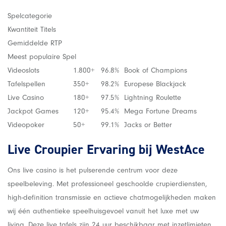
Spelcategorie
Kwantiteit Titels
Gemiddelde RTP
Meest populaire Spel
Videoslots
1.800+
96.8%
Book of Champions
Tafelspellen
350+
98.2%
Europese Blackjack
Live Casino
180+
97.5%
Lightning Roulette
Jackpot Games
120+
95.4%
Mega Fortune Dreams
Videopoker
50+
99.1%
Jacks or Better
Live Croupier Ervaring bij WestAce
Ons live casino is het pulserende centrum voor deze
speelbeleving. Met professioneel geschoolde crupierdiensten,
high-definition transmissie en actieve chatmogelijkheden maken
wij één authentieke speelhuisgevoel vanuit het luxe met uw
living. Deze live tafels zijn 24 uur beschikbaar met inzetlimieten