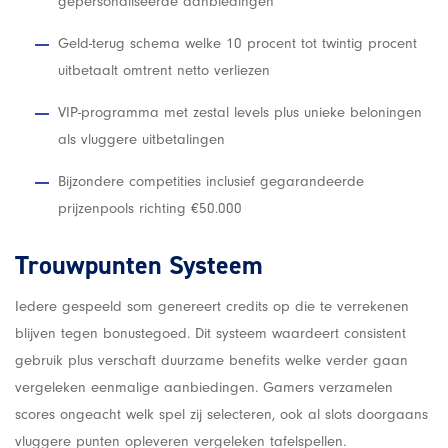
gepersonaliseerde aanbiedingen
Geld-terug schema welke 10 procent tot twintig procent
uitbetaalt omtrent netto verliezen
VIP-programma met zestal levels plus unieke beloningen
als vluggere uitbetalingen
Bijzondere competities inclusief gegarandeerde
prijzenpools richting €50.000
Trouwpunten Systeem
Iedere gespeeld som genereert credits op die te verrekenen
blijven tegen bonustegoed. Dit systeem waardeert consistent
gebruik plus verschaft duurzame benefits welke verder gaan
vergeleken eenmalige aanbiedingen. Gamers verzamelen
scores ongeacht welk spel zij selecteren, ook al slots doorgaans
vluggere punten opleveren vergeleken tafelspellen.