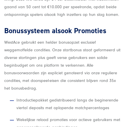
gaand van 50 cent tot €10.000 per speelronde, opdat beide
ontspannings spelers alsook high inzetters op hun slag komen.
Bonussysteem alsook Promoties
WestAce gebruikt een helder bonusopzet exclusief
weggemoffelde condities. Onze startbonus staat geformeerd uit
diverse stortingen plus geeft verse gebruikers een solide
beginbudget om ons platform te verkennen. Alle
bonusvoorwaarden zijn expliciet genoteerd via onze reguliere
condities, met doorspeel-eisen die consistent blijven rond 35x
het bonusbedrag.
Introductiepakket gedistribueerd langs de beginerende
viertal deposits met oplopende matchpercentages
Wekelijkse reload promoties voor actieve gebruikers met