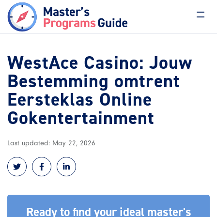
WestAce Casino: Jouw
Bestemming omtrent
Eersteklas Online
Gokentertainment
Last updated: May 22, 2026
Ready to find your ideal master's