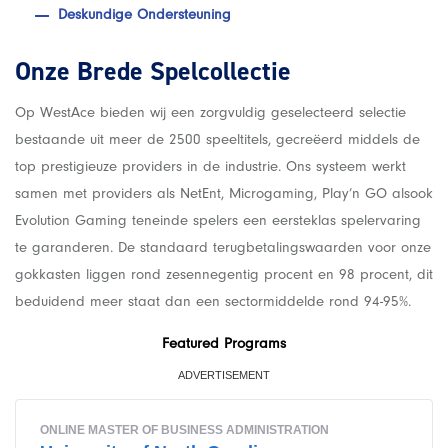
Deskundige Ondersteuning
Onze Brede Spelcollectie
Op WestAce bieden wij een zorgvuldig geselecteerd selectie
bestaande uit meer de 2500 speeltitels, gecreëerd middels de
top prestigieuze providers in de industrie. Ons systeem werkt
samen met providers als NetEnt, Microgaming, Play’n GO alsook
Evolution Gaming teneinde spelers een eersteklas spelervaring
te garanderen. De standaard terugbetalingswaarden voor onze
gokkasten liggen rond zesennegentig procent en 98 procent, dit
beduidend meer staat dan een sectormiddelde rond 94-95%.
Featured Programs