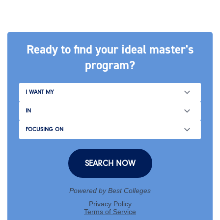
Ready to find your ideal master's
program?