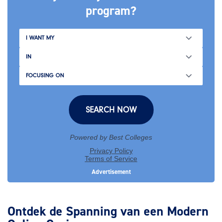
program?
Ontdek de Spanning van een Modern