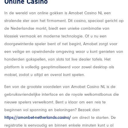
Online Casino
In de wereld van online gokken is Amobet Casino NL een
stralende ster aan het firmament. Dit casino, speciaal gericht op
de Nederlandse markt, biedt een unieke combinatie van
klassiek vermaak en moderne technologie. Of u nu een
doorgewinterde speler bent of net begint, Amobet zorgt voor
een veilige en opwindende omgeving waar u kunt genieten van
honderden gokspellen, van slots tot live dealer tafels. Het
platform is volledig geoptimaliseerd voor zowel desktop als
mobiel, zodat u altijd en overal kunt spelen.
Een van de grootste voordelen van Amobet Casino NL is de
gebruiksvriendelijke interface en de royale welkomstbonus die
nieuwe spelers verwelkomt. Bent u klaar om een reis te
beginnen vol spanning en beloningen? Bezoek dan
https://amonbet-netherlands.casino/
om direct te starten. De
registratie is eenvoudig en binnen enkele minuten kunt u al