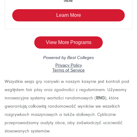
Wszystkie sesja gry rozrywki w naszym kasynie jest kontroli pod
względem fair play oraz zgodności z regulaminem. Używamy
innowacyjne systemy wartości randomowych (
RNG
), które
gwarantują całkowitą randomowość wyników we wszelkich
rozgrywkach maszynowych a także stołowych. Cyklicznie
przeprowadzamy audyty obce, aby zaświadczyć uczciwość
stosowanych systemów.