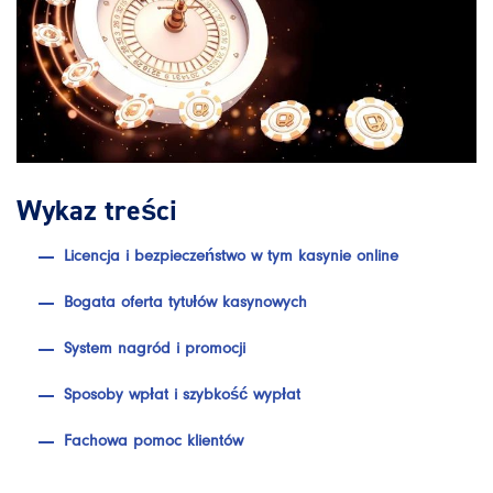
Wykaz treści
Licencja i bezpieczeństwo w tym kasynie online
Bogata oferta tytułów kasynowych
System nagród i promocji
Sposoby wpłat i szybkość wypłat
Fachowa pomoc klientów