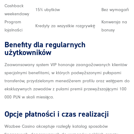
Cashback
15% ubytków
Bez wymagań
weekendowy
Program
Konwersja na
Kredyty za wszystkie rozgrywkę
lojalności
bonusy
Benefity dla regularnych
użytkowników
Zaawansowany system VIP honoruje zaangażowanych klientów
specjalnymi benefitami, w których podwyższonymi pułapami
transferów, przydzielonym menedżerem profilu oraz wstępem do
ekskluzywnych zawodów z pulami premii przewyższającymi 100
000 PLN w skali miesiąca.
Opcje płatności i czas realizacji
Wazbee Casino akceptuje rozległy katalog sposobów