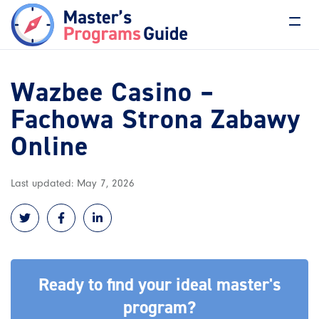
Wazbee Casino –
Fachowa Strona Zabawy
Online
Last updated: May 7, 2026
Ready to find your ideal master's
program?