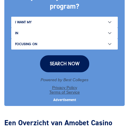
program?
Een Overzicht van Amobet Casino