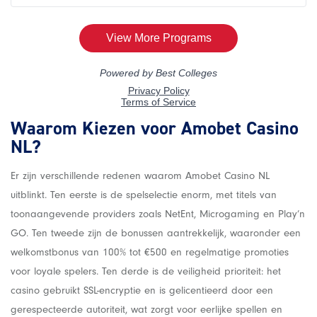
Waarom Kiezen voor Amobet Casino
NL?
Er zijn verschillende redenen waarom Amobet Casino NL
uitblinkt. Ten eerste is de spelselectie enorm, met titels van
toonaangevende providers zoals NetEnt, Microgaming en Play’n
GO. Ten tweede zijn de bonussen aantrekkelijk, waaronder een
welkomstbonus van 100% tot €500 en regelmatige promoties
voor loyale spelers. Ten derde is de veiligheid prioriteit: het
casino gebruikt SSL-encryptie en is gelicentieerd door een
gerespecteerde autoriteit, wat zorgt voor eerlijke spellen en