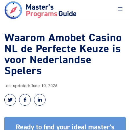
Waarom Amobet Casino
NL de Perfecte Keuze is
voor Nederlandse
Spelers
Last updated: June 10, 2026
Ready to find your ideal master's