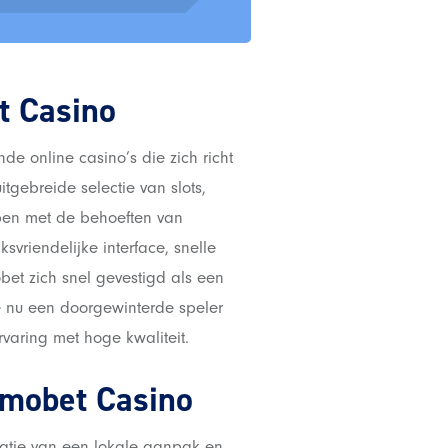
t Casino
e online casino’s die zich richt
tgebreide selectie van slots,
rpen met de behoeften van
vriendelijke interface, snelle
bet zich snel gevestigd als een
e nu een doorgewinterde speler
rvaring met hoge kwaliteit.
mobet Casino
atie van een lokale aanpak en