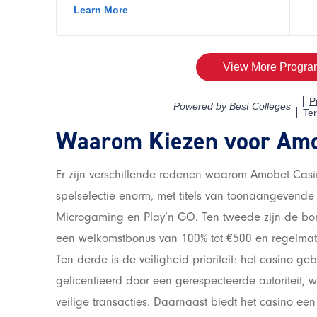
Waarom Kiezen voor Amo
Er zijn verschillende redenen waarom Amobet Casino
spelselectie enorm, met titels van toonaangevende 
Microgaming en Play’n GO. Ten tweede zijn de bo
een welkomstbonus van 100% tot €500 en regelmati
Ten derde is de veiligheid prioriteit: het casino gebr
gelicentieerd door een gerespecteerde autoriteit, wa
veilige transacties. Daarnaast biedt het casino e