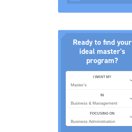
Ready to find your
ideal master's
program?