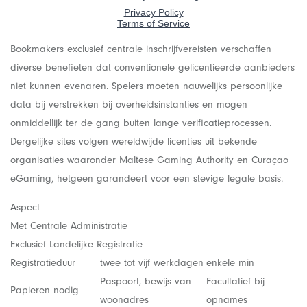
Bookmakers exclusief centrale inschrijfvereisten verschaffen
diverse benefieten dat conventionele gelicentieerde aanbieders
niet kunnen evenaren. Spelers moeten nauwelijks persoonlijke
data bij verstrekken bij overheidsinstanties en mogen
onmiddellijk ter de gang buiten lange verificatieprocessen.
Dergelijke sites volgen wereldwijde licenties uit bekende
organisaties waaronder Maltese Gaming Authority en Curaçao
eGaming, hetgeen garandeert voor een stevige legale basis.
Aspect
Met Centrale Administratie
Exclusief Landelijke Registratie
Registratieduur
twee tot vijf werkdagen
enkele min
Paspoort, bewijs van
Facultatief bij
Papieren nodig
woonadres
opnames