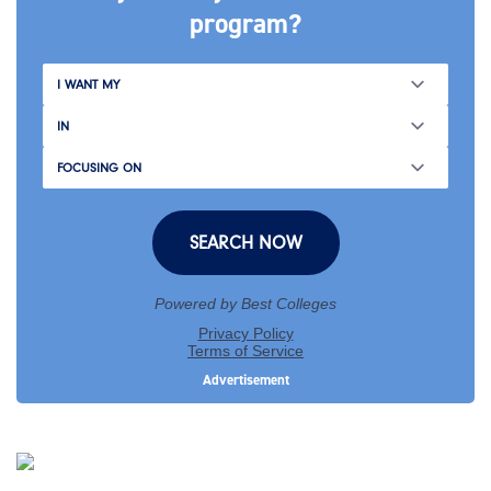
program?