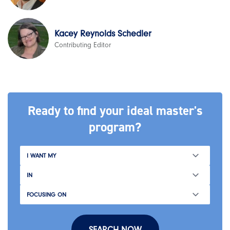
Kacey Reynolds Schedler
Contributing Editor
Ready to find your ideal master's
program?