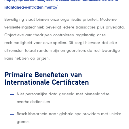
istantanea-e-intrattenimento/
Beveiliging staat binnen onze organisatie prioriteit. Moderne
versleutelingstechniek beveiligt iedere transacties plus privédata.
Objectieve auditbedrijven controleren regelmatig onze
rechtmatigheid voor onze spellen. Dit zorgt hiervoor dat elke
uitkomsten totaal random zijn en gebruikers de rechtvaardige
kans hebben op prijzen.
Primaire Benefieten van
Internationale Certificaten
Niet persoonlijke data gedeeld met binnenlandse
overheidsdiensten
Beschikbaarheid naar globale spelproviders met unieke
games