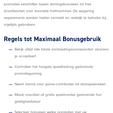
promoties verschillen tussen stortingsbonussen tot free
draaibeurten voor favoriete fruitmachines. De wagering
requirements worden helder vermeld en redelijk te behalen bij
vrijetijds gebruikers.
Regels tot Maximaal Bonusgebruik
Bekijk altijd alle totale aanbiedingsvoorwaarden alvorens
je accepteert
Controleer het hoogste speelbedrag gedurende
promotiegaming
Neem kennis voor game-contributies tot doorspeel-eisen
Maak voordeel uit gratis speelrondes gedurende hun
geldigheidsduur
Selecteer bonussen welke aansluiten met uw