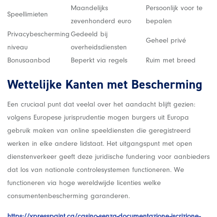
Maandelijks
Persoonlijk voor te
Speellimieten
zevenhonderd euro
bepalen
Privacybescherming
Gedeeld bij
Geheel privé
niveau
overheidsdiensten
Bonusaanbod
Beperkt via regels
Ruim met breed
Wettelijke Kanten met Bescherming
Een cruciaal punt dat veelal over het aandacht blijft gezien:
volgens Europese jurisprudentie mogen burgers uit Europa
gebruik maken van online speeldiensten die geregistreerd
werken in elke andere lidstaat. Het uitgangspunt met open
dienstenverkeer geeft deze juridische fundering voor aanbieders
dat los van nationale controlesystemen functioneren. We
functioneren via hoge wereldwijde licenties welke
consumentenbescherming garanderen.
https://xpresspaint.ca/casino-senza-documentazione-iscrizione-