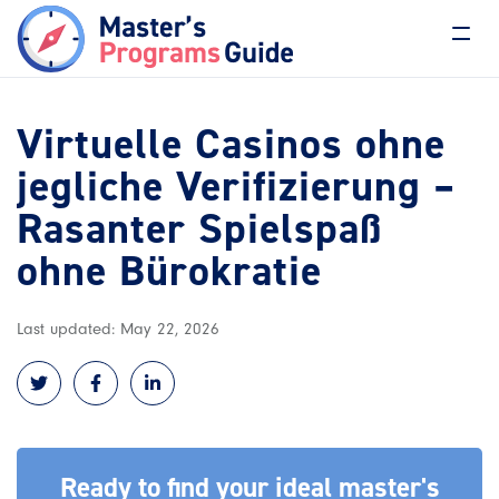
Virtuelle Casinos ohne
jegliche Verifizierung –
Rasanter Spielspaß
ohne Bürokratie
Last updated: May 22, 2026
Ready to find your ideal master's