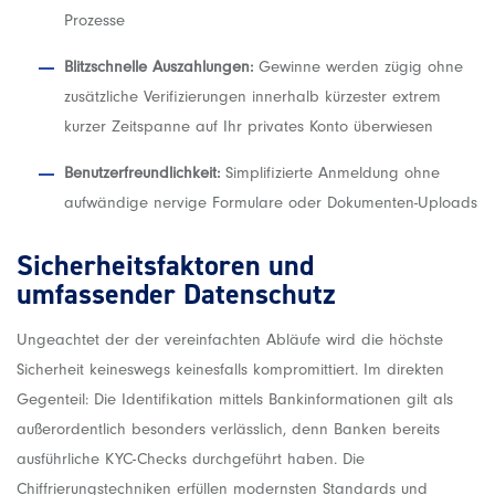
Prozesse
Blitzschnelle Auszahlungen:
Gewinne werden zügig ohne
zusätzliche Verifizierungen innerhalb kürzester extrem
kurzer Zeitspanne auf Ihr privates Konto überwiesen
Benutzerfreundlichkeit:
Simplifizierte Anmeldung ohne
aufwändige nervige Formulare oder Dokumenten-Uploads
Sicherheitsfaktoren und
umfassender Datenschutz
Ungeachtet der der vereinfachten Abläufe wird die höchste
Sicherheit keineswegs keinesfalls kompromittiert. Im direkten
Gegenteil: Die Identifikation mittels Bankinformationen gilt als
außerordentlich besonders verlässlich, denn Banken bereits
ausführliche KYC-Checks durchgeführt haben. Die
Chiffrierungstechniken erfüllen modernsten Standards und