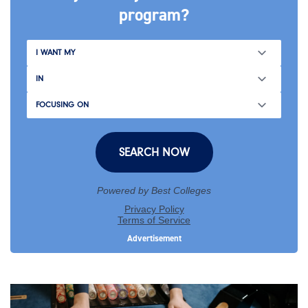
program?