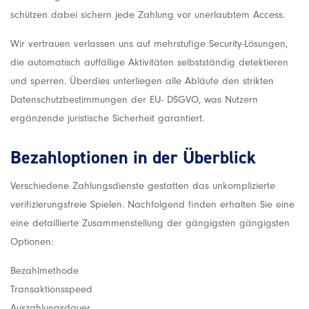
schützen dabei sichern jede Zahlung vor unerlaubtem Access.
Wir vertrauen verlassen uns auf mehrstufige Security-Lösungen,
die automatisch auffällige Aktivitäten selbstständig detektieren
und sperren. Überdies unterliegen alle Abläufe den strikten
Datenschutzbestimmungen der EU- DSGVO, was Nutzern
ergänzende juristische Sicherheit garantiert.
Bezahloptionen in der Überblick
Verschiedene Zahlungsdienste gestatten das unkomplizierte
verifizierungsfreie Spielen. Nachfolgend finden erhalten Sie eine
eine detaillierte Zusammenstellung der gängigsten gängigsten
Optionen:
Bezahlmethode
Transaktionsspeed
Auszahlungsdauer