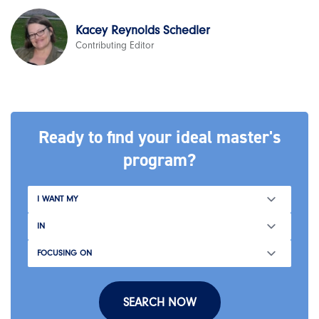
Kacey Reynolds Schedler
Contributing Editor
Ready to find your ideal master's
program?