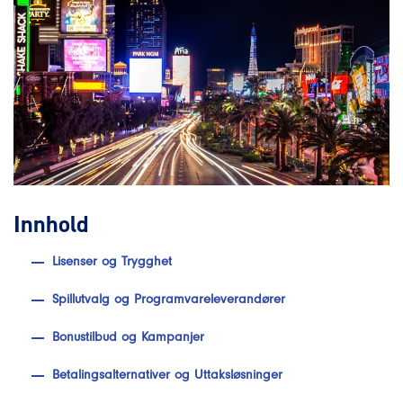
Innhold
Lisenser og Trygghet
Spillutvalg og Programvareleverandører
Bonustilbud og Kampanjer
Betalingsalternativer og Uttaksløsninger