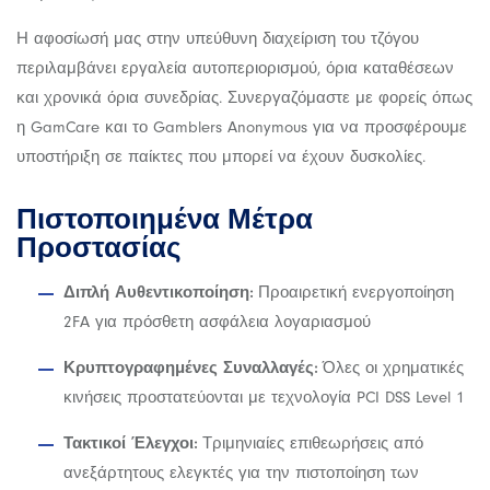
Η αφοσίωσή μας στην υπεύθυνη διαχείριση του τζόγου
περιλαμβάνει εργαλεία αυτοπεριορισμού, όρια καταθέσεων
και χρονικά όρια συνεδρίας. Συνεργαζόμαστε με φορείς όπως
η GamCare και το Gamblers Anonymous για να προσφέρουμε
υποστήριξη σε παίκτες που μπορεί να έχουν δυσκολίες.
Πιστοποιημένα Μέτρα
Προστασίας
Διπλή Αυθεντικοποίηση:
Προαιρετική ενεργοποίηση
2FA για πρόσθετη ασφάλεια λογαριασμού
Κρυπτογραφημένες Συναλλαγές:
Όλες οι χρηματικές
κινήσεις προστατεύονται με τεχνολογία PCI DSS Level 1
Τακτικοί Έλεγχοι:
Τριμηνιαίες επιθεωρήσεις από
ανεξάρτητους ελεγκτές για την πιστοποίηση των