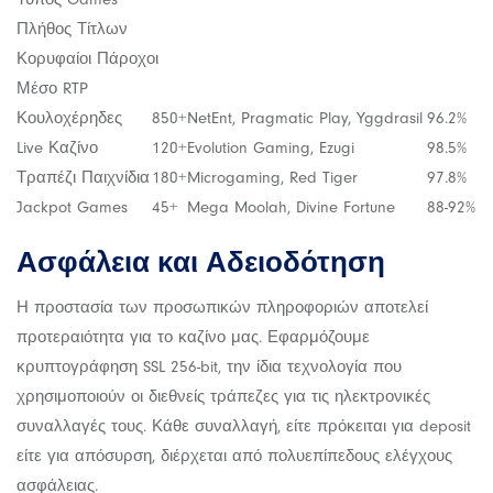
Πλήθος Τίτλων
Κορυφαίοι Πάροχοι
Μέσο RTP
Κουλοχέρηδες
850+
NetEnt, Pragmatic Play, Yggdrasil
96.2%
Live Καζίνο
120+
Evolution Gaming, Ezugi
98.5%
Τραπέζι Παιχνίδια
180+
Microgaming, Red Tiger
97.8%
Jackpot Games
45+
Mega Moolah, Divine Fortune
88-92%
Ασφάλεια και Αδειοδότηση
Η προστασία των προσωπικών πληροφοριών αποτελεί
προτεραιότητα για το καζίνο μας. Εφαρμόζουμε
κρυπτογράφηση SSL 256-bit, την ίδια τεχνολογία που
χρησιμοποιούν οι διεθνείς τράπεζες για τις ηλεκτρονικές
συναλλαγές τους. Κάθε συναλλαγή, είτε πρόκειται για deposit
είτε για απόσυρση, διέρχεται από πολυεπίπεδους ελέγχους
ασφάλειας.