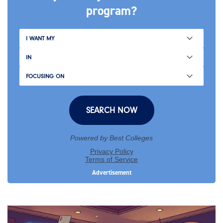
program?