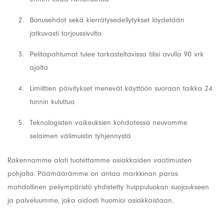
Bonusehdot sekä kierrätysedellytykset löydetään
jatkuvasti tarjoussivulta
Pelitapahtumat tulee tarkasteltavissa tilisi avulla 90 vrk
ajalta
Limiittien päivitykset menevät käyttöön suoraan taikka 24
tunnin kuluttua
Teknologisten vaikeuksien kohdatessa neuvomme
selaimen välimuistin tyhjennystä
Rakennamme alati tuotettamme asiakkaiden vaatimusten
pohjalta. Päämäärämme on antaa markkinan paras
mahdollinen peliympäristö yhdistetty huippuluokan suojaukseen
ja palveluumme, joka aidosti huomioi asiakkaistaan.