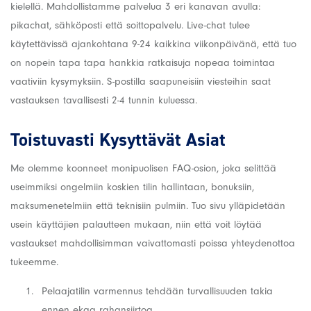
kielellä. Mahdollistamme palvelua 3 eri kanavan avulla:
pikachat, sähköposti että soittopalvelu. Live-chat tulee
käytettävissä ajankohtana 9-24 kaikkina viikonpäivänä, että tuo
on nopein tapa tapa hankkia ratkaisuja nopeaa toimintaa
vaativiin kysymyksiin. S-postilla saapuneisiin viesteihin saat
vastauksen tavallisesti 2-4 tunnin kuluessa.
Toistuvasti Kysyttävät Asiat
Me olemme koonneet monipuolisen FAQ-osion, joka selittää
useimmiksi ongelmiin koskien tilin hallintaan, bonuksiin,
maksumenetelmiin että teknisiin pulmiin. Tuo sivu ylläpidetään
usein käyttäjien palautteen mukaan, niin että voit löytää
vastaukset mahdollisimman vaivattomasti poissa yhteydenottoa
tukeemme.
Pelaajatilin varmennus tehdään turvallisuuden takia
ennen ekaa rahansiirtoa