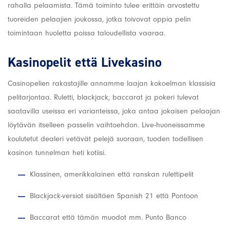
rahalla pelaamista. Tämä toiminto tulee erittäin arvostettu
tuoreiden pelaajien joukossa, jotka toivovat oppia pelin
toimintaan huoletta poissa taloudellista vaaraa.
Kasinopelit että Livekasino
Casinopelien rakastajille annamme laajan kokoelman klassisia
pelitarjontaa. Ruletti, blackjack, baccarat ja pokeri tulevat
saatavilla useissa eri varianteissa, joka antaa jokaisen pelaajan
löytävän itselleen passelin vaihtoehdon. Live-huoneissamme
koulutetut dealeri vetävät pelejä suoraan, tuoden todellisen
kasinon tunnelman heti kotiisi.
Klassinen, amerikkalainen että ranskan rulettipelit
Blackjack-versiot sisältäen Spanish 21 että Pontoon
Baccarat että tämän muodot mm. Punto Banco