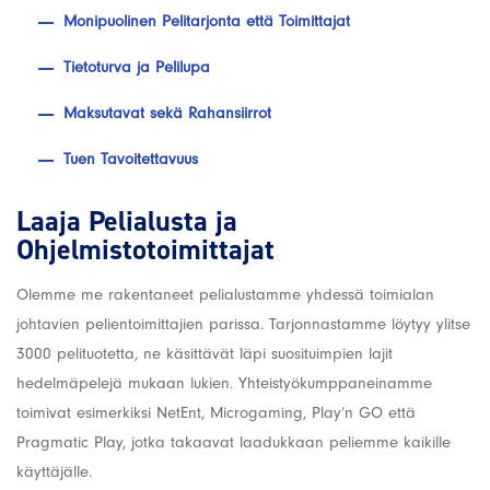
Monipuolinen Pelitarjonta että Toimittajat
Tietoturva ja Pelilupa
Maksutavat sekä Rahansiirrot
Tuen Tavoitettavuus
Laaja Pelialusta ja
Ohjelmistotoimittajat
Olemme me rakentaneet pelialustamme yhdessä toimialan
johtavien pelientoimittajien parissa. Tarjonnastamme löytyy ylitse
3000 pelituotetta, ne käsittävät läpi suosituimpien lajit
hedelmäpelejä mukaan lukien. Yhteistyökumppaneinamme
toimivat esimerkiksi NetEnt, Microgaming, Play’n GO että
Pragmatic Play, jotka takaavat laadukkaan peliemme kaikille
käyttäjälle.