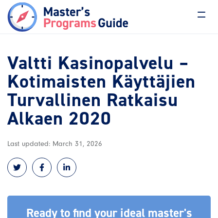
Valtti Kasinopalvelu –
Kotimaisten Käyttäjien
Turvallinen Ratkaisu
Alkaen 2020
Last updated: March 31, 2026
Ready to find your ideal master's