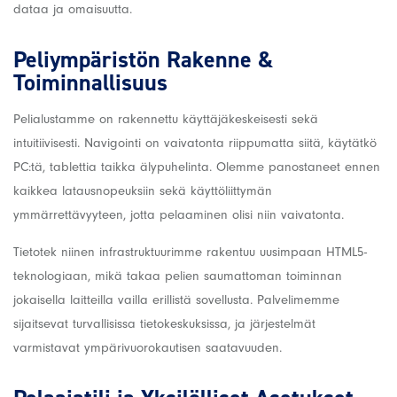
dataa ja omaisuutta.
Peliympäristön Rakenne &
Toiminnallisuus
Pelialustamme on rakennettu käyttäjäkeskeisesti sekä
intuitiivisesti. Navigointi on vaivatonta riippumatta siitä, käytätkö
PC:tä, tablettia taikka älypuhelinta. Olemme panostaneet ennen
kaikkea latausnopeuksiin sekä käyttöliittymän
ymmärrettävyyteen, jotta pelaaminen olisi niin vaivatonta.
Tietotek niinen infrastruktuurimme rakentuu uusimpaan HTML5-
teknologiaan, mikä takaa pelien saumattoman toiminnan
jokaisella laitteilla vailla erillistä sovellusta. Palvelimemme
sijaitsevat turvallisissa tietokeskuksissa, ja järjestelmät
varmistavat ympärivuorokautisen saatavuuden.