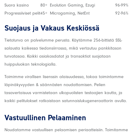
Suora kasino
80+
Evolution Gaming, Ezugi
96-99%
Progressiiviset pelit
45+
Microgaming, NetEnt
92-96%
Suojaus ja Vakaus Keskiössä
Tietoturva on palvelumme perusta. Käytämme 256-bittistä SSL-
salausta kaikessa tiedonsiirrossa, mikä vertautuu pankkitason
turvatasoa. Kaikki asiakasdatat ja transaktiot suojataan
huippuluokan teknologialla.
Toimimme virallisen lisenssin alaisuudessa, takaa toimintamme
läpinäkyvyyden & säännösten noudattamisen. Pelien
tasavertaisuus varmistetaan ulkopuolisten testaajien kautta, ja
kaikki pelitulokset ratkaistaan satunnaislukugeneraattorin avulla.
Vastuullinen Pelaaminen
Noudatamme vastuullisen pelaamisen periaatteisiin. Toimitamme