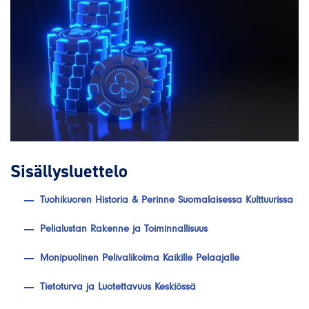
Sisällysluettelo
Tuohikuoren Historia & Perinne Suomalaisessa Kulttuurissa
Pelialustan Rakenne ja Toiminnallisuus
Monipuolinen Pelivalikoima Kaikille Pelaajalle
Tietoturva ja Luotettavuus Keskiössä