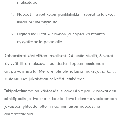
maksutapa
Nopeat maksut kuten pankkilinkki – suorat talletukset
ilman rekisteröitymistä
Digitaalivaluutat – nimetön ja nopea vaihtoehto
nykyaikaiselle pelaajalle
Rahansiirrot käsitellään tavallisesti 24 tuntia sisällä, & varat
löytyvät tilillä maksuvaihtoehdosta riippuen muutaman
arkipäivän sisällä. Meillä ei ole ole salaisia maksuja, ja kaikki
kustannukset julkaistaan selkeästi etukäteen.
Tukipalvelumme on käytössäsi suomeksi ympäri vuorokauden
sähköpostin ja live-chatin kautta. Tavoittelemme vastaamaan
jokaiseen yhteydenottoihin äärimmäisen nopeasti ja
ammattitaidolla.