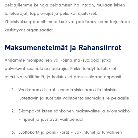
pelaajillemme keinoja pelaamisen hallintaan, mukaan lukien
talletusrajat, tappio-rajat ja peliaika-rajoitukset.
Yhteistyökumppaneihimme kuuluvat peliriippuvuuden torjuntaan
keskittyvät organisaatiot.
Maksumenetelmät ja Rahansiirrot
Annamme monipuolisen valikoima maksutapoja, jotka
palvelevat suomalaisia pelaajia. Kaikki tehdyt talletukset
toteutuvat välittömiä, ja kotiutukset prosessoidaan nopeasti.
Verkkopankkisiirrot suomalaisista pankkilaitoksista –
luotettavin ja suosituin vaihtoehto suomalaisille pelaajille
E-lompakot kuten sähköinen maksuväline ja e-lompakko
– ripeät ja joustavat vaihtoehdot
Luottokortit ja pankkikortit – vakiintunut ja turvallinen