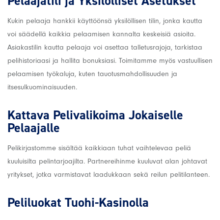
Pelaajatili ja Yksilölliset Asetukset
Kukin pelaaja hankkii käyttöönsä yksilöllisen tilin, jonka kautta
voi säädellä kaikkia pelaamisen kannalta keskeisiä asioita.
Asiakastilin kautta pelaaja voi asettaa talletusrajoja, tarkistaa
pelihistoriaasi ja hallita bonuksiasi. Toimitamme myös vastuullisen
pelaamisen työkaluja, kuten tauotusmahdollisuuden ja
itsesulkuominaisuuden.
Kattava Pelivalikoima Jokaiselle
Pelaajalle
Pelikirjastomme sisältää kaikkiaan tuhat vaihtelevaa peliä
kuuluisilta pelintarjoajilta. Partnereihinme kuuluvat alan johtavat
yritykset, jotka varmistavat laadukkaan sekä reilun pelitilanteen.
Peliluokat Tuohi-Kasinolla