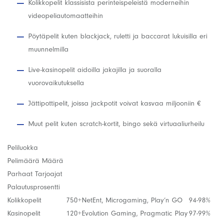
Kolikkopelit klassisista perinteispeleistä moderneihin
videopeliautomaatteihin
Pöytäpelit kuten blackjack, ruletti ja baccarat lukuisilla eri
muunnelmilla
Live-kasinopelit aidoilla jakajilla ja suoralla
vuorovaikutuksella
Jättipottipelit, joissa jackpotit voivat kasvaa miljooniin €
Muut pelit kuten scratch-kortit, bingo sekä virtuaaliurheilu
Peliluokka
Pelimäärä Määrä
Parhaat Tarjoajat
Palautusprosentti
Kolikkopelit
750+
NetEnt, Microgaming, Play’n GO
94-98%
Kasinopelit
120+
Evolution Gaming, Pragmatic Play
97-99%