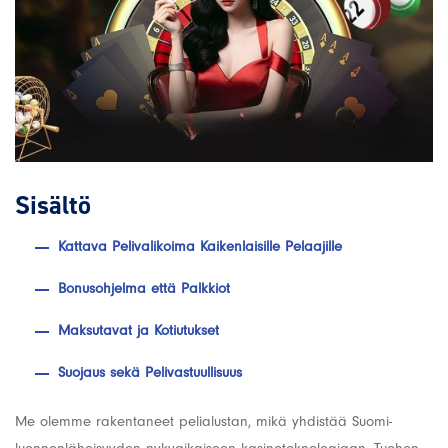
Sisältö
Kattava Pelivalikoima Kaikenlaisille Pelaajille
Bonusohjelma että Palkkiot
Maksutavat ja Kotiutukset
Suojaus sekä Pelivastuullisuus
Me olemme rakentaneet pelialustan, mikä yhdistää Suomi-