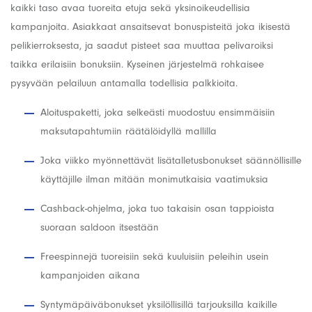
kaikki taso avaa tuoreita etuja sekä yksinoikeudellisia
kampanjoita. Asiakkaat ansaitsevat bonuspisteitä joka ikisestä
pelikierroksesta, ja saadut pisteet saa muuttaa pelivaroiksi
taikka erilaisiin bonuksiin. Kyseinen järjestelmä rohkaisee
pysyvään pelailuun antamalla todellisia palkkioita.
Aloituspaketti, joka selkeästi muodostuu ensimmäisiin
maksutapahtumiin räätälöidyllä mallilla
Joka viikko myönnettävät lisätalletusbonukset säännöllisille
käyttäjille ilman mitään monimutkaisia vaatimuksia
Cashback-ohjelma, joka tuo takaisin osan tappioista
suoraan saldoon itsestään
Freespinnejä tuoreisiin sekä kuuluisiin peleihin usein
kampanjoiden aikana
Syntymäpäiväbonukset yksilöllisillä tarjouksilla kaikille