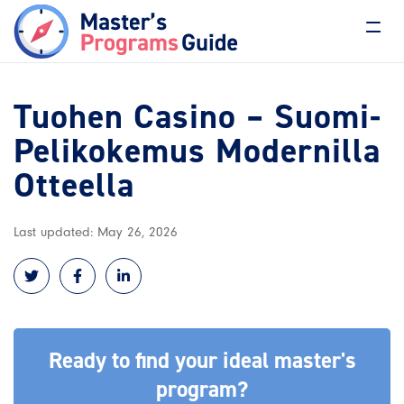
Tuohen Casino – Suomi-
Pelikokemus Modernilla
Otteella
Last updated: May 26, 2026
Ready to find your ideal master's
program?