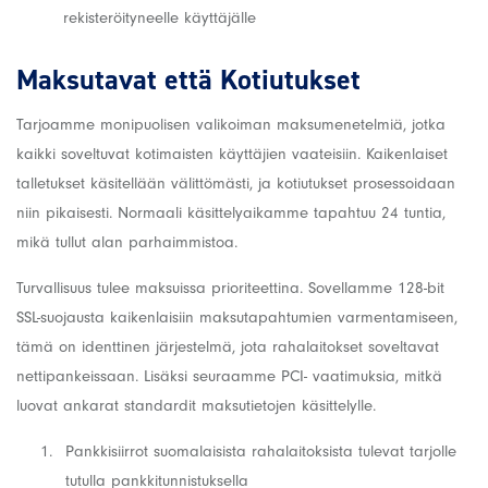
rekisteröityneelle käyttäjälle
Maksutavat että Kotiutukset
Tarjoamme monipuolisen valikoiman maksumenetelmiä, jotka
kaikki soveltuvat kotimaisten käyttäjien vaateisiin. Kaikenlaiset
talletukset käsitellään välittömästi, ja kotiutukset prosessoidaan
niin pikaisesti. Normaali käsittelyaikamme tapahtuu 24 tuntia,
mikä tullut alan parhaimmistoa.
Turvallisuus tulee maksuissa prioriteettina. Sovellamme 128-bit
SSL-suojausta kaikenlaisiin maksutapahtumien varmentamiseen,
tämä on identtinen järjestelmä, jota rahalaitokset soveltavat
nettipankeissaan. Lisäksi seuraamme PCI- vaatimuksia, mitkä
luovat ankarat standardit maksutietojen käsittelylle.
Pankkisiirrot suomalaisista rahalaitoksista tulevat tarjolle
tutulla pankkitunnistuksella