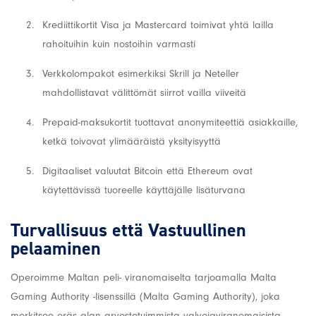
Krediittikortit Visa ja Mastercard toimivat yhtä lailla
rahoituihin kuin nostoihin varmasti
Verkkolompakot esimerkiksi Skrill ja Neteller
mahdollistavat välittömät siirrot vailla viiveitä
Prepaid-maksukortit tuottavat anonymiteettiä asiakkaille,
ketkä toivovat ylimääräistä yksityisyyttä
Digitaaliset valuutat Bitcoin että Ethereum ovat
käytettävissä tuoreelle käyttäjälle lisäturvana
Turvallisuus että Vastuullinen
pelaaminen
Operoimme Maltan peli- viranomaiselta tarjoamalla Malta
Gaming Authority -lisenssillä (Malta Gaming Authority), joka
merkitsee eräs alan arvostetuimmista valvojaviranomaisista.