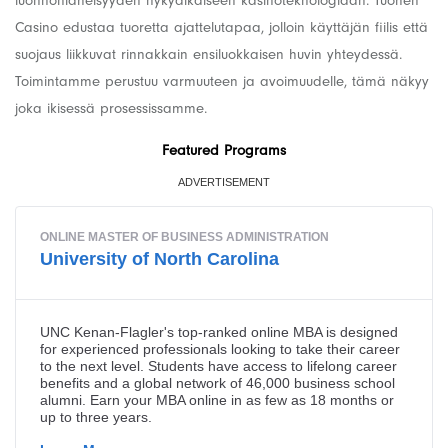
luonnonläheisyyden nykyaikaiseen kasinoteknologiaan. Tuohen
Casino edustaa tuoretta ajattelutapaa, jolloin käyttäjän fiilis että
suojaus liikkuvat rinnakkain ensiluokkaisen huvin yhteydessä.
Toimintamme perustuu varmuuteen ja avoimuudelle, tämä näkyy
joka ikisessä prosessissamme.
Featured Programs