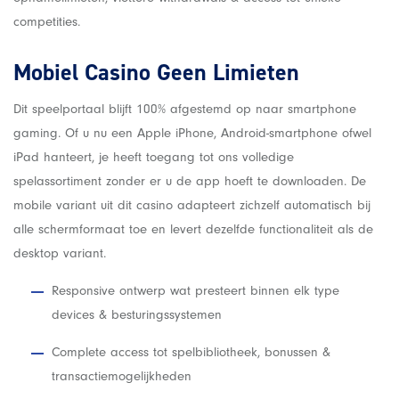
competities.
Mobiel Casino Geen Limieten
Dit speelportaal blijft 100% afgestemd op naar smartphone
gaming. Of u nu een Apple iPhone, Android-smartphone ofwel
iPad hanteert, je heeft toegang tot ons volledige
spelassortiment zonder er u de app hoeft te downloaden. De
mobile variant uit dit casino adapteert zichzelf automatisch bij
alle schermformaat toe en levert dezelfde functionaliteit als de
desktop variant.
Responsive ontwerp wat presteert binnen elk type
devices & besturingssystemen
Complete access tot spelbibliotheek, bonussen &
transactiemogelijkheden