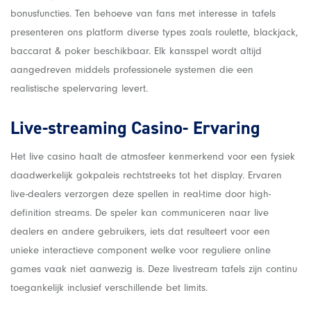
bonusfuncties. Ten behoeve van fans met interesse in tafels
presenteren ons platform diverse types zoals roulette, blackjack,
baccarat & poker beschikbaar. Elk kansspel wordt altijd
aangedreven middels professionele systemen die een
realistische spelervaring levert.
Live-streaming Casino- Ervaring
Het live casino haalt de atmosfeer kenmerkend voor een fysiek
daadwerkelijk gokpaleis rechtstreeks tot het display. Ervaren
live-dealers verzorgen deze spellen in real-time door high-
definition streams. De speler kan communiceren naar live
dealers en andere gebruikers, iets dat resulteert voor een
unieke interactieve component welke voor reguliere online
games vaak niet aanwezig is. Deze livestream tafels zijn continu
toegankelijk inclusief verschillende bet limits.