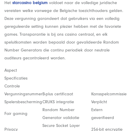
Het
starcasino belgium
voldoet naar de volledige juridische
vereisten welke vanwege de Belgische toezichthouders gelden.
Deze vergunning garandeert dat gebruikers via een volledig
gereguleerde setting kunnen plezier hebben met de favoriete
games. Transparantie is bij ons casino centraal, en elk
speluitkomsten worden bepaald door gevalideerde Random
Number Generators die continu periodiek door neutrale
auditeurs gecontroleerd worden.
Aspect
Specificaties
Controle
Vergunningsnummer
B-plus certificaat
Kansspelcommissie
Spelersbescherming
CRUKS integratie
Verplicht
Random Number
Extern
Fair gaming
Generator validatie
geverifieerd
Secure Socket Layer
Privacy
256-bit encryptie