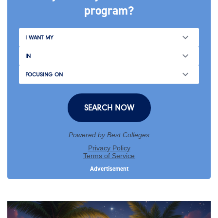
program?