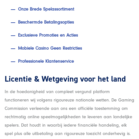
Onze Brede Spelassortiment
Beschermde Betalingsopties
Exclusieve Promoties en Acties
Mobiele Casino Geen Restricties
Professionele Klantenservice
Licentie & Wetgeving voor het land
In de hoedanigheid van compleet vergund platform
functioneren wij volgens rigoureuze nationale wetten. De Gaming
Commission verleende aan ons een officiële toestemming om
rechtmatig online speelmogelijkheden te leveren aan landelijke
spelers. Dat houdt in waarbij iedere financiële handeling, elk
spel plus alle uitbetaling aan rigoureuze toezicht onderhevig is.