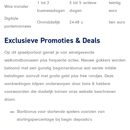
1 tot 2
3 tot 5 actieve
twintig
Wire transfer
businessdagen
dagen
euro
Digitale
Onmiddellijk
24-48 u
tien euro
portemonnees
Exclusieve Promoties & Deals
Op dit speelportaal geniet je van winstgevende
welkomstbonussen plus frequente acties. Nieuwe gokkers worden
beloond met een gunstig beginnersbonus wat eerste initiële
betalingen aanvult met gratis geld plus free rondjes. Deze
aanbiedingen blijven onderworpen door faire & heldere
voorwaarden die duidelijk binnen onze website beschreven
staan.
Startbonus voor startende spelers voorzien van
stortingspercentage bij begin deposito’s