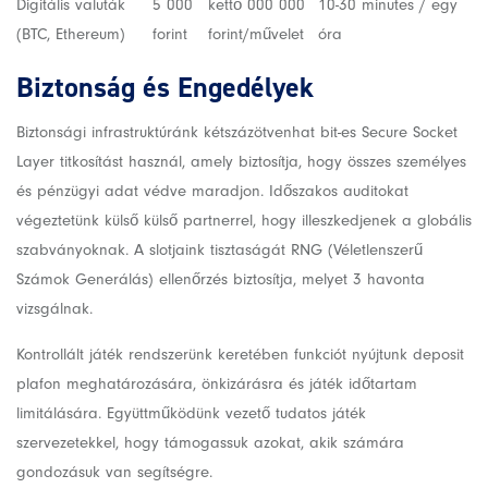
Digitális valuták
5 000
kettő 000 000
10-30 minutes / egy
(BTC, Ethereum)
forint
forint/művelet
óra
Biztonság és Engedélyek
Biztonsági infrastruktúránk kétszázötvenhat bit-es Secure Socket
Layer titkosítást használ, amely biztosítja, hogy összes személyes
és pénzügyi adat védve maradjon. Időszakos auditokat
végeztetünk külső külső partnerrel, hogy illeszkedjenek a globális
szabványoknak. A slotjaink tisztaságát RNG (Véletlenszerű
Számok Generálás) ellenőrzés biztosítja, melyet 3 havonta
vizsgálnak.
Kontrollált játék rendszerünk keretében funkciót nyújtunk deposit
plafon meghatározására, önkizárásra és játék időtartam
limitálására. Együttműködünk vezető tudatos játék
szervezetekkel, hogy támogassuk azokat, akik számára
gondozásuk van segítségre.