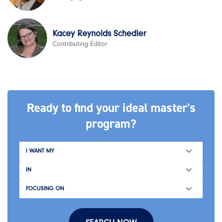
Kacey Reynolds Schedler
Contributing Editor
Ready to find your ideal master's
program?