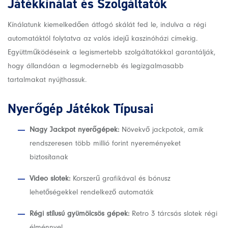
Játékkínálat és Szolgáltatók
Kínálatunk kiemelkedően átfogó skálát fed le, indulva a régi
automatáktól folytatva az valós idejű kaszinóházi címekig.
Együttműködéseink a legismertebb szolgáltatókkal garantálják,
hogy állandóan a legmodernebb és legizgalmasabb
tartalmakat nyújthassuk.
Nyerőgép Játékok Típusai
Nagy Jackpot nyerőgépek:
Növekvő jackpotok, amik
rendszeresen több millió forint nyereményeket
biztosítanak
Video slotek:
Korszerű grafikával és bónusz
lehetőségekkel rendelkező automaták
Régi stílusú gyümölcsös gépek:
Retro 3 tárcsás slotek régi
élménnyel