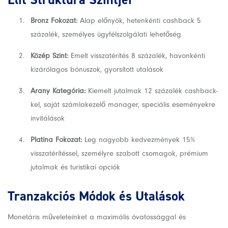
Bronz Fokozat:
Alap előnyök, hetenkénti cashback 5
százalék, személyes ügyfélszolgálati lehetőség
Közép Szint:
Emelt visszatérítés 8 százalék, havonkénti
kizárólagos bónuszok, gyorsított utalások
Arany Kategória:
Kiemelt jutalmak 12 százalék cashback-
kel, saját számlakezelő manager, speciális eseményekre
invitálások
Platina Fokozat:
Leg nagyobb kedvezmények 15%
visszatérítéssel, személyre szabott csomagok, prémium
jutalmak és turistikai opciók
Tranzakciós Módok és Utalások
Monetáris műveleteinket a maximális óvatossággal és