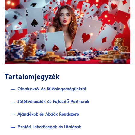
Tartalomjegyzék
Oldalunkról és Különlegességünkről
Játékválaszték és Fejlesztő Partnerek
Ajándékok és Akciók Rendszere
Fizetési Lehetőségek és Utalások