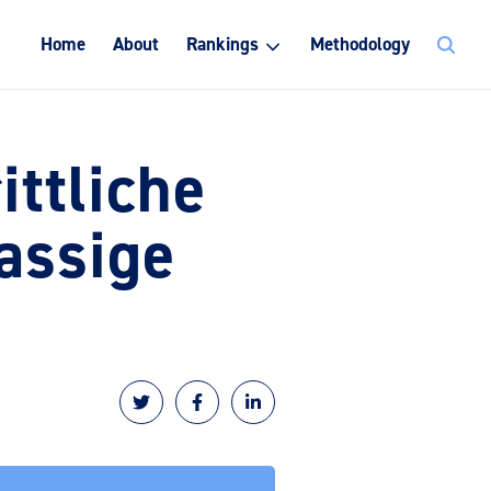
Search
Home
About
Rankings
Methodology
for:
ittliche
assige