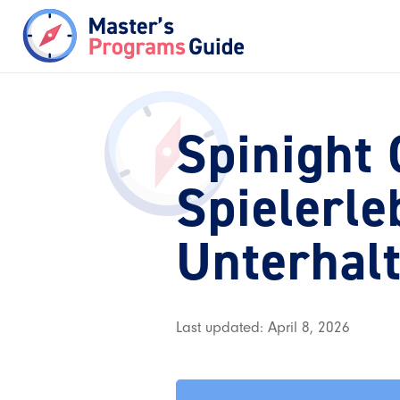
Spinight 
Spielerle
Unterhal
Last updated: April 8, 2026