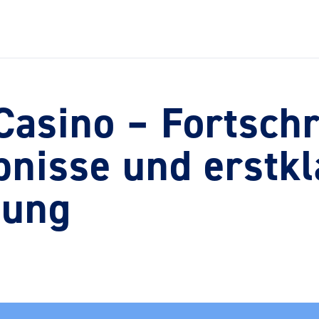
Casino – Fortschr
bnisse und erstkl
tung