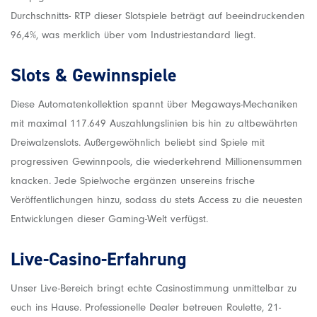
Durchschnitts- RTP dieser Slotspiele beträgt auf beeindruckenden
96,4%, was merklich über vom Industriestandard liegt.
Slots & Gewinnspiele
Diese Automatenkollektion spannt über Megaways-Mechaniken
mit maximal 117.649 Auszahlungslinien bis hin zu altbewährten
Dreiwalzenslots. Außergewöhnlich beliebt sind Spiele mit
progressiven Gewinnpools, die wiederkehrend Millionensummen
knacken. Jede Spielwoche ergänzen unsereins frische
Veröffentlichungen hinzu, sodass du stets Access zu die neuesten
Entwicklungen dieser Gaming-Welt verfügst.
Live-Casino-Erfahrung
Unser Live-Bereich bringt echte Casinostimmung unmittelbar zu
euch ins Hause. Professionelle Dealer betreuen Roulette, 21-