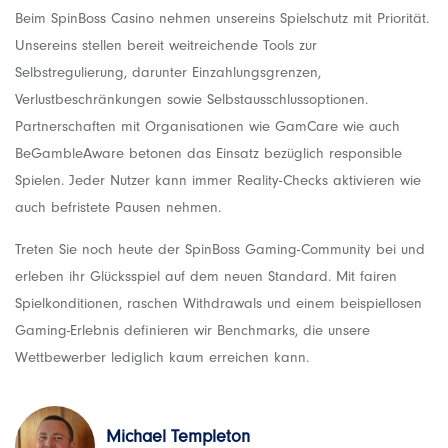
Beim SpinBoss Casino nehmen unsereins Spielschutz mit Priorität.
Unsereins stellen bereit weitreichende Tools zur
Selbstregulierung, darunter Einzahlungsgrenzen,
Verlustbeschränkungen sowie Selbstausschlussoptionen.
Partnerschaften mit Organisationen wie GamCare wie auch
BeGambleAware betonen das Einsatz bezüglich responsible
Spielen. Jeder Nutzer kann immer Reality-Checks aktivieren wie
auch befristete Pausen nehmen.
Treten Sie noch heute der SpinBoss Gaming-Community bei und
erleben ihr Glücksspiel auf dem neuen Standard. Mit fairen
Spielkonditionen, raschen Withdrawals und einem beispiellosen
Gaming-Erlebnis definieren wir Benchmarks, die unsere
Wettbewerber lediglich kaum erreichen kann.
Michael Templeton