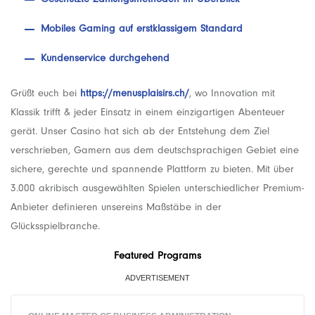
Mobiles Gaming auf erstklassigem Standard
Kundenservice durchgehend
Grüßt euch bei
https://menusplaisirs.ch/
, wo Innovation mit
Klassik trifft & jeder Einsatz in einem einzigartigen Abenteuer
gerät. Unser Casino hat sich ab der Entstehung dem Ziel
verschrieben, Gamern aus dem deutschsprachigen Gebiet eine
sichere, gerechte und spannende Plattform zu bieten. Mit über
3.000 akribisch ausgewählten Spielen unterschiedlicher Premium-
Anbieter definieren unsereins Maßstäbe in der
Glücksspielbranche.
Featured Programs