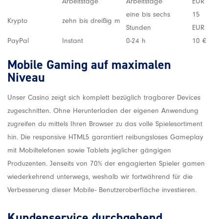
Arbeitstage
Arbeitstage
EUR
eine bis sechs
15
Krypto
zehn bis dreißig m
Stunden
EUR
PayPal
Instant
0-24 h
10 €
Mobile Gaming auf maximalen
Niveau
Unser Casino zeigt sich komplett bezüglich tragbarer Devices
zugeschnitten. Ohne Herunterladen der eigenen Anwendung
zugreifen du mittels Ihren Browser zu das volle Spielesortiment
hin. Die responsive HTML5 garantiert reibungsloses Gameplay
mit Mobiltelefonen sowie Tablets jeglicher gängigen
Produzenten. Jenseits von 70% der engagierten Spieler gamen
wiederkehrend unterwegs, weshalb wir fortwährend für die
Verbesserung dieser Mobile- Benutzeroberfläche investieren.
Kundenservice durchgehend