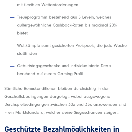
mit flexiblen Wettanforderungen
Treueprogramm bestehend aus 5 Leveln, welches
außergewöhnliche Cashback-Raten bis maximal 20%
bietet
Wettkämpfe samt gesicherten Preispools, die jede Woche
stattfinden
Geburtstagsgeschenke und individualisierte Deals
beruhend auf eurem Gaming-Profil
Sämtliche Bonuskonditionen bleiben durchsichtig in den
Geschäftsbedingungen dargelegt, wobei ausgewogene
Durchspielbedingungen zwischen 30x und 35x anzuwenden sind
– ein Marktstandard, welcher deine Siegeschancen steigert.
Geschützte Bezahlmöglichkeiten in