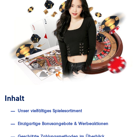
Inhalt
Unser vielfältiges Spielesortiment
Einzigartige Bonusangebote & Werbeaktionen
Geschützte Zahlungsmethoden im Überblick