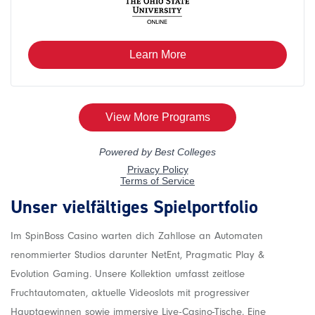
Unser vielfältiges Spielportfolio
Im SpinBoss Casino warten dich Zahllose an Automaten
renommierter Studios darunter NetEnt, Pragmatic Play &
Evolution Gaming. Unsere Kollektion umfasst zeitlose
Fruchtautomaten, aktuelle Videoslots mit progressiver
Hauptgewinnen sowie immersive Live-Casino-Tische. Eine