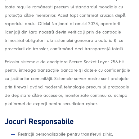
toate regulile românești precum și standardul mondiale cu
protecția către membrilor. Acest fapt confirmat crucial: după
raportului anului Oficiul Național ai anului 2023, operatorii
licențați din țara noastră devin verificați prin de controale
trimestrial obligatorii ale sistemului generare aleatorie și cu
procedurii de transfer, confirmând deci transparență totală.
Folosim sistemele de encriptare Secure Socket Layer 256-bit
pentru întreaga tranzacțiile bancare și datele cu confidențiale
cu jucătorilor comunității. Sistemele server nostru sunt protejate
prin firewall având modernă tehnologie precum și protocoale
de depistare către acceselor, monitorizate continuu cu echipa
platformei de experți pentru securitatea cyber.
Jocuri Responsabile
Restricții personalizabile pentru transferuri zilnic,