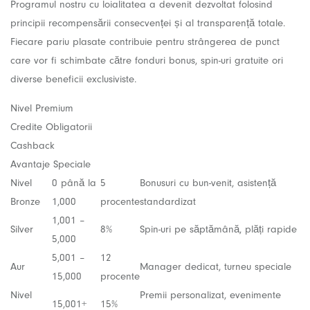
Programul nostru cu loialitatea a devenit dezvoltat folosind
principii recompensării consecvenței și al transparență totale.
Fiecare pariu plasate contribuie pentru strângerea de punct
care vor fi schimbate către fonduri bonus, spin-uri gratuite ori
diverse beneficii exclusiviste.
Nivel Premium
Credite Obligatorii
Cashback
Avantaje Speciale
Nivel
0 până la
5
Bonusuri cu bun-venit, asistență
Bronze
1,000
procente
standardizat
1,001 –
Silver
8%
Spin-uri pe săptămână, plăți rapide
5,000
5,001 –
12
Aur
Manager dedicat, turneu speciale
15,000
procente
Nivel
Premii personalizat, evenimente
15,001+
15%