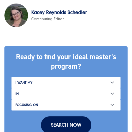
Kacey Reynolds Schedler
Contributing Editor
Ready to find your ideal master's
program?