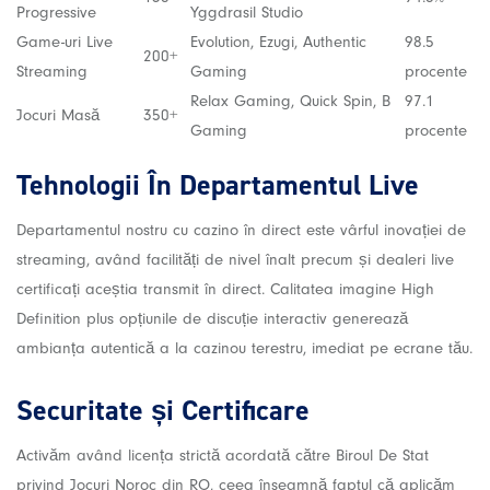
Progressive
Yggdrasil Studio
Game-uri Live
Evolution, Ezugi, Authentic
98.5
200+
Streaming
Gaming
procente
Relax Gaming, Quick Spin, B
97.1
Jocuri Masă
350+
Gaming
procente
Tehnologii În Departamentul Live
Departamentul nostru cu cazino în direct este vârful inovației de
streaming, având facilități de nivel înalt precum și dealeri live
certificați aceștia transmit în direct. Calitatea imagine High
Definition plus opțiunile de discuție interactiv generează
ambianța autentică a la cazinou terestru, imediat pe ecrane tău.
Securitate și Certificare
Activăm având licența strictă acordată către Biroul De Stat
privind Jocuri Noroc din RO, ceea înseamnă faptul că aplicăm