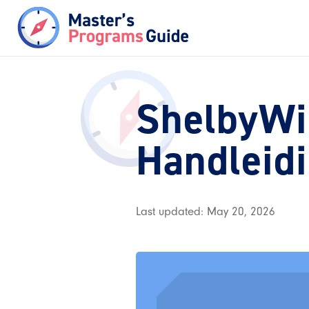
ShelbyWi
Handleidi
Last updated: May 20, 2026