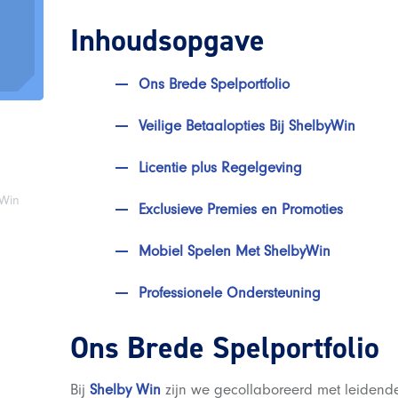
Inhoudsopgave
Ons Brede Spelportfolio
Veilige Betaalopties Bij ShelbyWin
Licentie plus Regelgeving
yWin
Exclusieve Premies en Promoties
Mobiel Spelen Met ShelbyWin
Professionele Ondersteuning
Ons Brede Spelportfolio
Bij
Shelby Win
zijn we gecollaboreerd met leidende