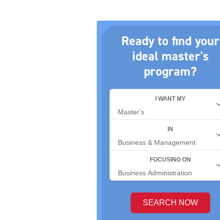
Ready to find your
ideal master's
program?