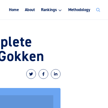
Search
Home
About
Rankings
Methodology
for:
plete
 Gokken