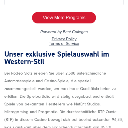
Unser exklusive Spielauswahl im
Western-Stil
Bei Rodeo Slots erleben Sie über 2.500 unterschiedliche
Automatenspiele und Casino-Spiele, die speziell
zusammengestellt wurden, um maximale Qualitätskriterien zu
erfüllen. Die Spielportfolio wird stetig ausgebaut und enthält
Spiele von bekannten Herstellern wie NetEnt Studios,
Microgaming und Pragmatic. Die durchschnittliche RTP-Quote
(RTP) in diesem Casino bewegt sich bei beeindruckenden 96,8%,
was signifikant über dem Branchendurchschnitt von 95,5%