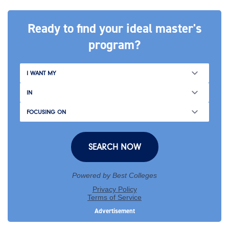
Ready to find your ideal master's
program?