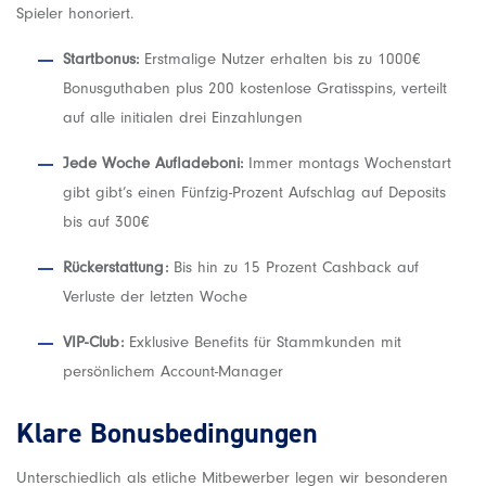
Spieler honoriert.
Startbonus:
Erstmalige Nutzer erhalten bis zu 1000€
Bonusguthaben plus 200 kostenlose Gratisspins, verteilt
auf alle initialen drei Einzahlungen
Jede Woche Aufladeboni:
Immer montags Wochenstart
gibt gibt’s einen Fünfzig-Prozent Aufschlag auf Deposits
bis auf 300€
Rückerstattung:
Bis hin zu 15 Prozent Cashback auf
Verluste der letzten Woche
VIP-Club:
Exklusive Benefits für Stammkunden mit
persönlichem Account-Manager
Klare Bonusbedingungen
Unterschiedlich als etliche Mitbewerber legen wir besonderen