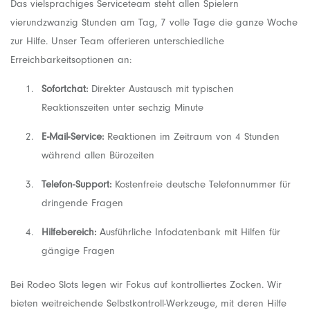
Das vielsprachiges Serviceteam steht allen Spielern
vierundzwanzig Stunden am Tag, 7 volle Tage die ganze Woche
zur Hilfe. Unser Team offerieren unterschiedliche
Erreichbarkeitsoptionen an:
Sofortchat:
Direkter Austausch mit typischen
Reaktionszeiten unter sechzig Minute
E-Mail-Service:
Reaktionen im Zeitraum von 4 Stunden
während allen Bürozeiten
Telefon-Support:
Kostenfreie deutsche Telefonnummer für
dringende Fragen
Hilfebereich:
Ausführliche Infodatenbank mit Hilfen für
gängige Fragen
Bei Rodeo Slots legen wir Fokus auf kontrolliertes Zocken. Wir
bieten weitreichende Selbstkontroll-Werkzeuge, mit deren Hilfe