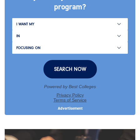
program?