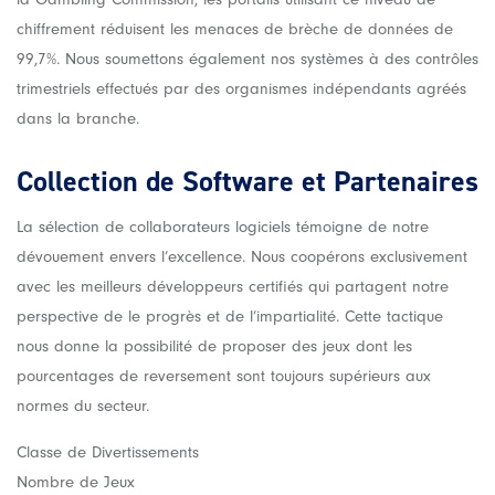
chiffrement réduisent les menaces de brèche de données de
99,7%. Nous soumettons également nos systèmes à des contrôles
trimestriels effectués par des organismes indépendants agréés
dans la branche.
Collection de Software et Partenaires
La sélection de collaborateurs logiciels témoigne de notre
dévouement envers l’excellence. Nous coopérons exclusivement
avec les meilleurs développeurs certifiés qui partagent notre
perspective de le progrès et de l’impartialité. Cette tactique
nous donne la possibilité de proposer des jeux dont les
pourcentages de reversement sont toujours supérieurs aux
normes du secteur.
Classe de Divertissements
Nombre de Jeux