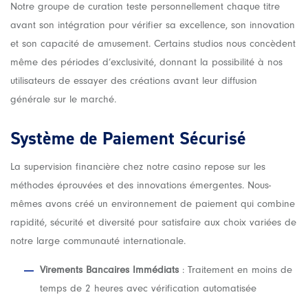
Notre groupe de curation teste personnellement chaque titre
avant son intégration pour vérifier sa excellence, son innovation
et son capacité de amusement. Certains studios nous concèdent
même des périodes d’exclusivité, donnant la possibilité à nos
utilisateurs de essayer des créations avant leur diffusion
générale sur le marché.
Système de Paiement Sécurisé
La supervision financière chez notre casino repose sur les
méthodes éprouvées et des innovations émergentes. Nous-
mêmes avons créé un environnement de paiement qui combine
rapidité, sécurité et diversité pour satisfaire aux choix variées de
notre large communauté internationale.
Virements Bancaires Immédiats
: Traitement en moins de
temps de 2 heures avec vérification automatisée