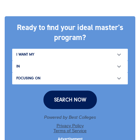
Ready to find your ideal master's
program?