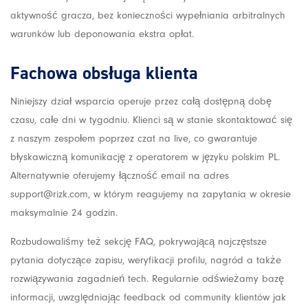
aktywność gracza, bez konieczności wypełniania arbitralnych
warunków lub deponowania ekstra opłat.
Fachowa obsługa klienta
Niniejszy dział wsparcia operuje przez całą dostępną dobę
czasu, całe dni w tygodniu. Klienci są w stanie skontaktować się
z naszym zespołem poprzez czat na live, co gwarantuje
błyskawiczną komunikację z operatorem w języku polskim PL.
Alternatywnie oferujemy łączność email na adres
support@rizk.com, w którym reagujemy na zapytania w okresie
maksymalnie 24 godzin.
Rozbudowaliśmy też sekcję FAQ, pokrywającą najczęstsze
pytania dotyczące zapisu, weryfikacji profilu, nagród a także
rozwiązywania zagadnień tech. Regularnie odświeżamy bazę
informacji, uwzględniając feedback od community klientów jak