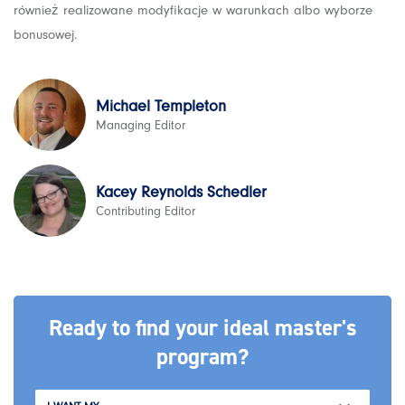
również realizowane modyfikacje w warunkach albo wyborze
bonusowej.
Michael Templeton
Managing Editor
Kacey Reynolds Schedler
Contributing Editor
Ready to find your ideal master's
program?