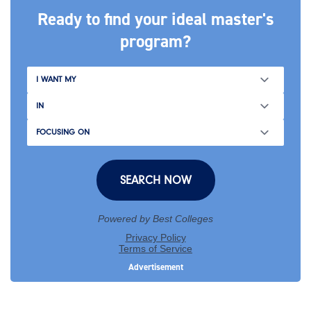
Ready to find your ideal master's
program?