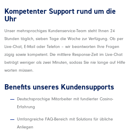
Kompetenter Support rund um die
Uhr
Unser mehrsprachiges Kundenservice-Team steht Ihnen 24
Stunden täglich, sieben Tage die Woche zur Verfügung. Ob per
Live-Chat, E-Mail oder Telefon – wir beantworten Ihre Fragen
zügig sowie kompetent. Die mittlere Response-Zeit im Live-Chat
beträgt weniger als zwei Minuten, sodass Sie nie lange auf Hilfe
warten müssen.
Benefits unseres Kundensupports
Deutschsprachige Mitarbeiter mit fundierter Casino-
Erfahrung
Umfangreiche FAQ-Bereich mit Solutions für übliche
Anliegen