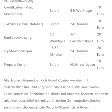
Mindesteinzahlung
Kreditkarten (Visa,
10
Sofort
3-5 Werktage
Mastercard)
Euro
10
E-Wallets (Skrill, Neteller)
Sofort
24 Stunden
Euro
1-3
3-7
20
Banküberweisung
Werktage
Geschäftstage
Euro
15-30
20
Kryptowährungen
24 Stunden
Minuten
Euro
10
Prepaid-Karten
Sofort
Nicht verfügbar
Euro
Alle Transaktionen bei Rich Royal Casino werden mit
fortschrittlichster SSL-Encryption abgesichert. Wir verarbeiten
keine sensiblen Bezahldaten direkt auf unseren Servern, sondern
arbeiten ausschließlich mit zertifizierten Zahlungsdienstleistern
zusammen, die maximale Security-Standards erfüllen.