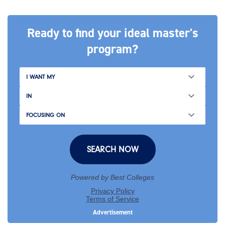
Ready to find your ideal master's
program?