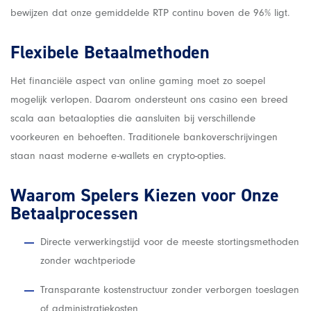
bewijzen dat onze gemiddelde RTP continu boven de 96% ligt.
Flexibele Betaalmethoden
Het financiële aspect van online gaming moet zo soepel
mogelijk verlopen. Daarom ondersteunt ons casino een breed
scala aan betaalopties die aansluiten bij verschillende
voorkeuren en behoeften. Traditionele bankoverschrijvingen
staan naast moderne e-wallets en crypto-opties.
Waarom Spelers Kiezen voor Onze
Betaalprocessen
Directe verwerkingstijd voor de meeste stortingsmethoden
zonder wachtperiode
Transparante kostenstructuur zonder verborgen toeslagen
of administratiekosten