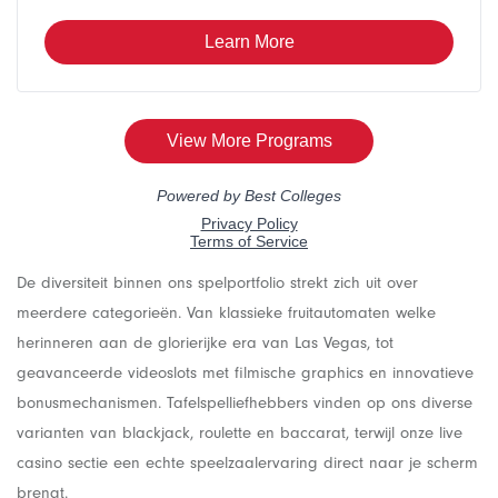
De diversiteit binnen ons spelportfolio strekt zich uit over
meerdere categorieën. Van klassieke fruitautomaten welke
herinneren aan de glorierijke era van Las Vegas, tot
geavanceerde videoslots met filmische graphics en innovatieve
bonusmechanismen. Tafelspelliefhebbers vinden op ons diverse
varianten van blackjack, roulette en baccarat, terwijl onze live
casino sectie een echte speelzaalervaring direct naar je scherm
brengt.