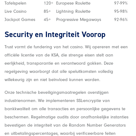
Tafelspelen
120+
Europese Roulette
97-99%
Live Casino
85+
Lightning Roulette
95-98%
Jackpot Games
45+
Progressive Megaways
92-96%
Security en Integriteit Voorop
Trust vormt de fundering van het casino. Wij opereren met een
officiële licentie van de KSA, die strenge eisen stelt aan
eerlijkheid, transparantie en verantwoord gokken. Deze
regelgeving waarborgt dat alle speluitkomsten volledig
willekeurig zijn en niet beïnvloed kunnen worden.
Onze technische beveiligingsmaatregelen overstijgen
industrienormen. We implementeren SSL-encryptie van
bankkwaliteit om alle transacties en persoonlijke gegevens te
beschermen. Regelmatige audits door onafhankelijke instanties
bevestigen de integriteit van de Random Number Generators
en uitbetalingspercentages, waarbij verificeerbare feiten