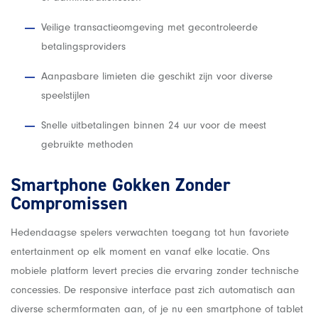
Veilige transactieomgeving met gecontroleerde
betalingsproviders
Aanpasbare limieten die geschikt zijn voor diverse
speelstijlen
Snelle uitbetalingen binnen 24 uur voor de meest
gebruikte methoden
Smartphone Gokken Zonder
Compromissen
Hedendaagse spelers verwachten toegang tot hun favoriete
entertainment op elk moment en vanaf elke locatie. Ons
mobiele platform levert precies die ervaring zonder technische
concessies. De responsive interface past zich automatisch aan
diverse schermformaten aan, of je nu een smartphone of tablet