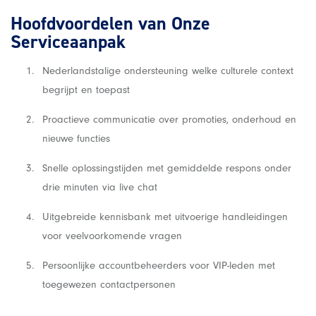
Hoofdvoordelen van Onze
Serviceaanpak
Nederlandstalige ondersteuning welke culturele context
begrijpt en toepast
Proactieve communicatie over promoties, onderhoud en
nieuwe functies
Snelle oplossingstijden met gemiddelde respons onder
drie minuten via live chat
Uitgebreide kennisbank met uitvoerige handleidingen
voor veelvoorkomende vragen
Persoonlijke accountbeheerders voor VIP-leden met
toegewezen contactpersonen