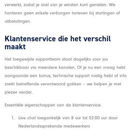
verwerkt, zodat je snel van je winsten kunt genieten. We
hanteren geen enkele verborgen tarieven bij stortingen of
uitbetalingen.
Klantenservice die het verschil
maakt
Het toegewijde supportteam staat dagelijks voor jou
beschikbaar via meerdere kanalen. Of je nu een vraag hebt
aangaande een bonus, technische support nodig hebt of info
zoekt betreffende verantwoord gokken – we helpen je met
plezier verder.
Essentiële eigenschappen van de klantenservice:
Live chat toegankelijk van 8 uur tot 02:00 uur door
Nederlandssprekende medewerkers