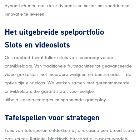
dynamisch mee met deze dynamische sector om voortdurend
innovatie te leveren.
Het uitgebreide spelportfolio
Slots en videoslots
Ons aanbod bevat talloze slots van toonaangevende
ontwikkelaars. Van traditionele fruitmachines tot geavanceerde
video gokkasten met meerdere winlijnen en bonusrondes – de
opties zijn eindeloos. We werken samen met gerenommeerde
ontwikkelaars die garant staan voor eerlijke
uitbetalingspercentages en spannende gameplay.
Tafelspellen voor strategen
Fans van tafelspellen ontdekken bij ons casino een breed scala
aan keuzes. Roulette, blackjack, baccarat plus poker worden