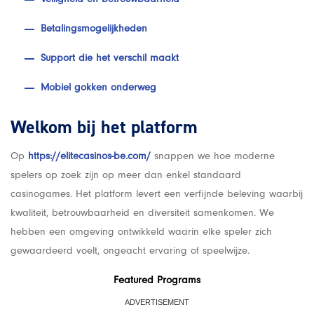
Betalingsmogelijkheden
Support die het verschil maakt
Mobiel gokken onderweg
Welkom bij het platform
Op
https://elitecasinos-be.com/
snappen we hoe moderne
spelers op zoek zijn op meer dan enkel standaard
casinogames. Het platform levert een verfijnde beleving waarbij
kwaliteit, betrouwbaarheid en diversiteit samenkomen. We
hebben een omgeving ontwikkeld waarin elke speler zich
gewaardeerd voelt, ongeacht ervaring of speelwijze.
Featured Programs