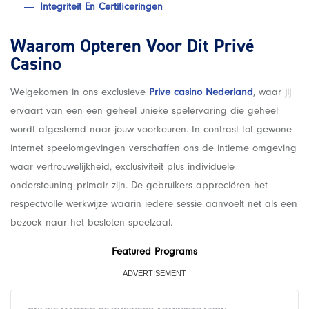
Integriteit En Certificeringen
Waarom Opteren Voor Dit Privé
Casino
Welgekomen in ons exclusieve
Prive casino Nederland
, waar jij
ervaart van een een geheel unieke spelervaring die geheel
wordt afgestemd naar jouw voorkeuren. In contrast tot gewone
internet speelomgevingen verschaffen ons de intieme omgeving
waar vertrouwelijkheid, exclusiviteit plus individuele
ondersteuning primair zijn. De gebruikers appreciëren het
respectvolle werkwijze waarin iedere sessie aanvoelt net als een
bezoek naar het besloten speelzaal.
Featured Programs