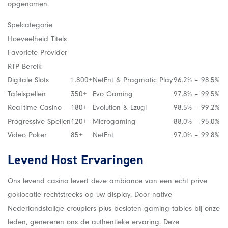
opgenomen.
Spelcategorie
Hoeveelheid Titels
Favoriete Provider
RTP Bereik
Digitale Slots
1.800+
NetEnt & Pragmatic Play
96.2% – 98.5%
Tafelspellen
350+
Evo Gaming
97.8% – 99.5%
Real-time Casino
180+
Evolution & Ezugi
98.5% – 99.2%
Progressive Spellen
120+
Microgaming
88.0% – 95.0%
Video Poker
85+
NetEnt
97.0% – 99.8%
Levend Host Ervaringen
Ons levend casino levert deze ambiance van een echt prive
goklocatie rechtstreeks op uw display. Door native
Nederlandstalige croupiers plus besloten gaming tables bij onze
leden, genereren ons de authentieke ervaring. Deze