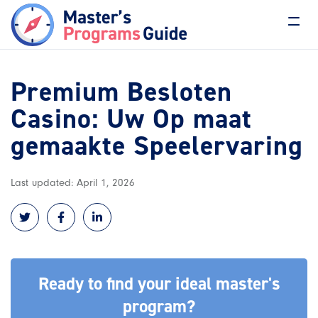
Premium Besloten
Casino: Uw Op maat
gemaakte Speelervaring
Last updated: April 1, 2026
Ready to find your ideal master's
program?