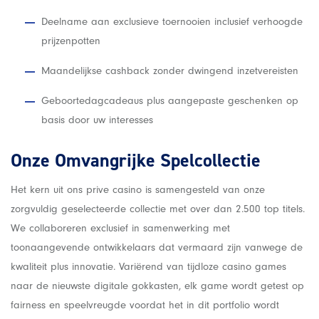
Deelname aan exclusieve toernooien inclusief verhoogde
prijzenpotten
Maandelijkse cashback zonder dwingend inzetvereisten
Geboortedagcadeaus plus aangepaste geschenken op
basis door uw interesses
Onze Omvangrijke Spelcollectie
Het kern uit ons prive casino is samengesteld van onze
zorgvuldig geselecteerde collectie met over dan 2.500 top titels.
We collaboreren exclusief in samenwerking met
toonaangevende ontwikkelaars dat vermaard zijn vanwege de
kwaliteit plus innovatie. Variërend van tijdloze casino games
naar de nieuwste digitale gokkasten, elk game wordt getest op
fairness en speelvreugde voordat het in dit portfolio wordt