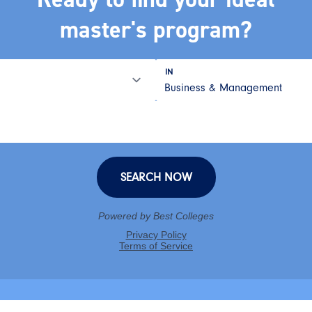
master's program?