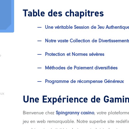
Table des chapitres
Une véritable Session de Jeu Authentiqu
Notre vaste Collection de Divertissement
Protection et Normes sévères
e
Méthodes de Paiement diversifiées
Programme de récompense Généreux
ux
Une Expérience de Gamin
Bienvenue chez
Spingranny casino
, votre plateform
jeu en web remarquable. Notre superbe site redéfi