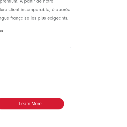
 premium. À partir de notre
ure client incomparable, élaborée
ngue française les plus exigeants.
ms