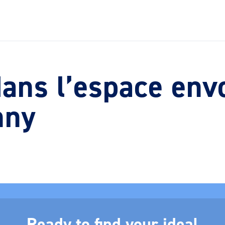
ans l’espace env
nny
Ready to find your ideal