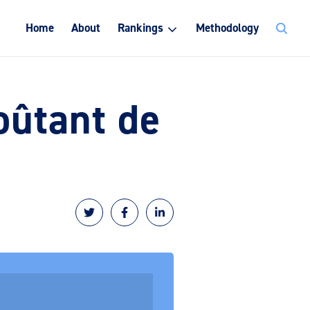
Search
Home
About
Rankings
Methodology
for:
oûtant de