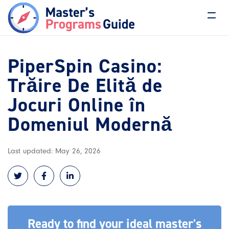
PiperSpin Casino:
Trăire De Elită de
Jocuri Online în
Domeniul Modernă
Last updated: May 26, 2026
Ready to find your ideal master's