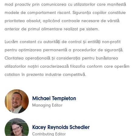
mod proactiv prin comunicarea cu utilizatorilor care manifestă
modele de comportament riscant. Siguranța copiilor constituie
prioritatea absolut, aplicând controale necesare de vârstă
anterior de primul alimentare realizat pe sistem.
Lucrăm constant cu autorități de control și entități non-profit
pentru optimizarea permanentă a procedurilor de siguranță.
Claritatea operațională și considerația pentru bunăstarea
utilizatorilor noștri caracterizează filozofia conform care operăm
cotidian în prezenta industrie competitivă.
Michael Templeton
Managing Editor
Kacey Reynolds Schedler
Contributing Editor