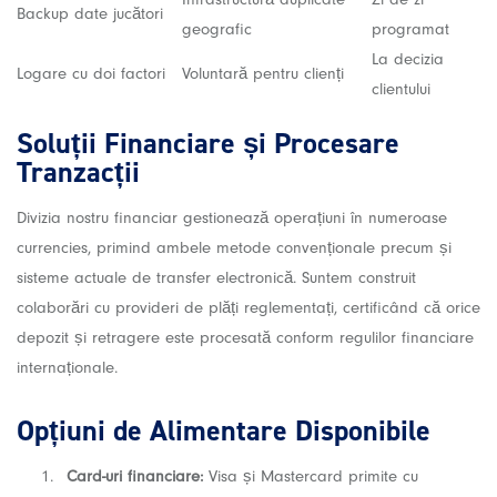
Backup date jucători
geografic
programat
La decizia
Logare cu doi factori
Voluntară pentru clienți
clientului
Soluții Financiare și Procesare
Tranzacții
Divizia nostru financiar gestionează operațiuni în numeroase
currencies, primind ambele metode convenționale precum și
sisteme actuale de transfer electronică. Suntem construit
colaborări cu provideri de plăți reglementați, certificând că orice
depozit și retragere este procesată conform regulilor financiare
internaționale.
Opțiuni de Alimentare Disponibile
Card-uri financiare:
Visa și Mastercard primite cu