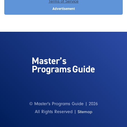
© Master's Programs Guide | 2026
All Rights Reserved |
Sitemap