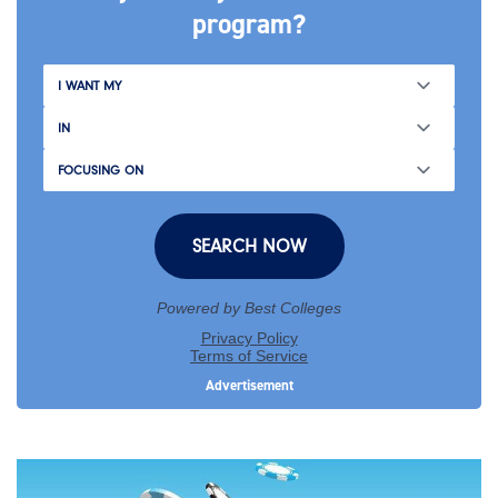
program?