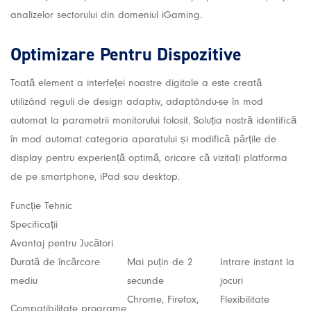
analizelor sectorului din domeniul iGaming.
Optimizare Pentru Dispozitive
Toată element a interfeței noastre digitale a este creată
utilizând reguli de design adaptiv, adaptându-se în mod
automat la parametrii monitorului folosit. Soluția nostră identifică
în mod automat categoria aparatului și modifică părțile de
display pentru experiență optimă, oricare că vizitați platforma
de pe smartphone, iPad sau desktop.
Funcție Tehnic
Specificații
Avantaj pentru Jucători
Durată de încărcare
Mai puțin de 2
Intrare instant la
mediu
secunde
jocuri
Chrome, Firefox,
Flexibilitate
Compatibilitate programe