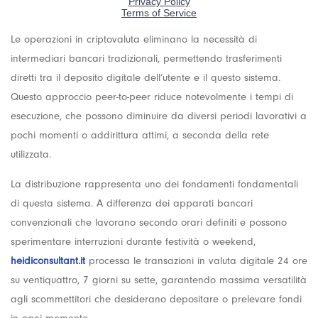
Le operazioni in criptovaluta eliminano la necessità di
intermediari bancari tradizionali, permettendo trasferimenti
diretti tra il deposito digitale dell’utente e il questo sistema.
Questo approccio peer-to-peer riduce notevolmente i tempi di
esecuzione, che possono diminuire da diversi periodi lavorativi a
pochi momenti o addirittura attimi, a seconda della rete
utilizzata.
La distribuzione rappresenta uno dei fondamenti fondamentali
di questa sistema. A differenza dei apparati bancari
convenzionali che lavorano secondo orari definiti e possono
sperimentare interruzioni durante festività o weekend,
heidiconsultant.it
processa le transazioni in valuta digitale 24 ore
su ventiquattro, 7 giorni su sette, garantendo massima versatilità
agli scommettitori che desiderano depositare o prelevare fondi