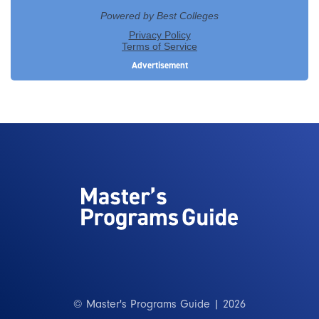
© Master's Programs Guide | 2026