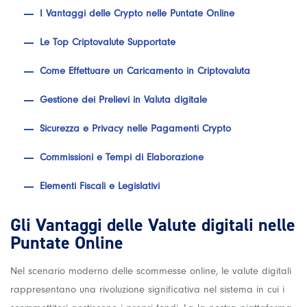
I Vantaggi delle Crypto nelle Puntate Online
Le Top Criptovalute Supportate
Come Effettuare un Caricamento in Criptovaluta
Gestione dei Prelievi in Valuta digitale
Sicurezza e Privacy nelle Pagamenti Crypto
Commissioni e Tempi di Elaborazione
Elementi Fiscali e Legislativi
Gli Vantaggi delle Valute digitali nelle
Puntate Online
Nel scenario moderno delle scommesse online, le valute digitali
rappresentano una rivoluzione significativa nel sistema in cui i