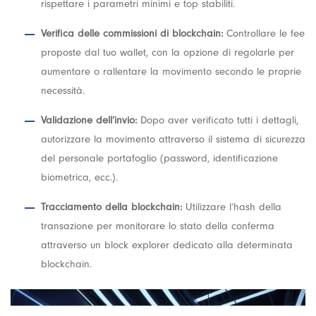
rispettare i parametri minimi e top stabiliti.
Verifica delle commissioni di blockchain:
Controllare le fee
proposte dal tuo wallet, con la opzione di regolarle per
aumentare o rallentare la movimento secondo le proprie
necessità.
Validazione dell’invio:
Dopo aver verificato tutti i dettagli,
autorizzare la movimento attraverso il sistema di sicurezza
del personale portafoglio (password, identificazione
biometrica, ecc.).
Tracciamento della blockchain:
Utilizzare l’hash della
transazione per monitorare lo stato della conferma
attraverso un block explorer dedicato alla determinata
blockchain.