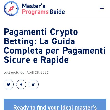
Pagamenti Crypto
Betting: La Guida
Completa per Pagamenti
Sicure e Rapide
Last updated: April 28, 2026
Ready to find your ideal master's