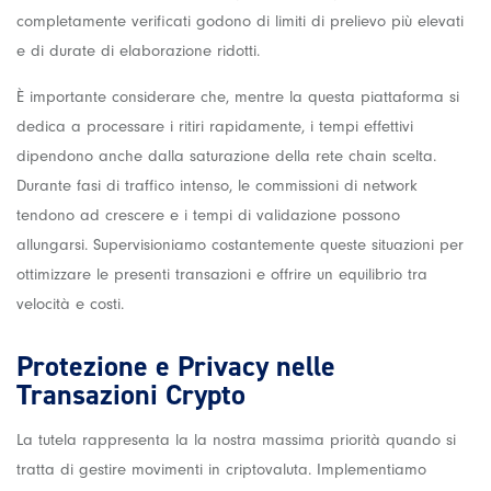
completamente verificati godono di limiti di prelievo più elevati
e di durate di elaborazione ridotti.
È importante considerare che, mentre la questa piattaforma si
dedica a processare i ritiri rapidamente, i tempi effettivi
dipendono anche dalla saturazione della rete chain scelta.
Durante fasi di traffico intenso, le commissioni di network
tendono ad crescere e i tempi di validazione possono
allungarsi. Supervisioniamo costantemente queste situazioni per
ottimizzare le presenti transazioni e offrire un equilibrio tra
velocità e costi.
Protezione e Privacy nelle
Transazioni Crypto
La tutela rappresenta la la nostra massima priorità quando si
tratta di gestire movimenti in criptovaluta. Implementiamo