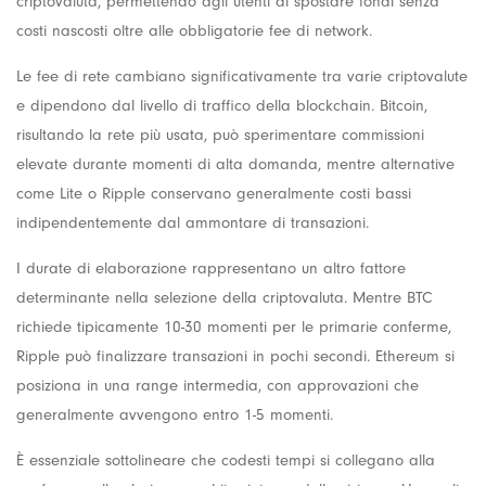
criptovaluta, permettendo agli utenti di spostare fondi senza
costi nascosti oltre alle obbligatorie fee di network.
Le fee di rete cambiano significativamente tra varie criptovalute
e dipendono dal livello di traffico della blockchain. Bitcoin,
risultando la rete più usata, può sperimentare commissioni
elevate durante momenti di alta domanda, mentre alternative
come Lite o Ripple conservano generalmente costi bassi
indipendentemente dal ammontare di transazioni.
I durate di elaborazione rappresentano un altro fattore
determinante nella selezione della criptovaluta. Mentre BTC
richiede tipicamente 10-30 momenti per le primarie conferme,
Ripple può finalizzare transazioni in pochi secondi. Ethereum si
posiziona in una range intermedia, con approvazioni che
generalmente avvengono entro 1-5 momenti.
È essenziale sottolineare che codesti tempi si collegano alla