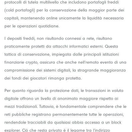
protocolli di tutela multilivello che includono portafogli freddi
(cold portafogli) per la conservazione della maggior parte dei
capitali, mantenendo online unicamente la liquidità necessaria
per le operazioni quotidiane.
I depositi freddi, non risultando connessi a rete, risultano
praticamente protetti da attacchi informatici esterni. Questa
tattica di conservazione, impiegata dalle principali istituzioni
finanziarie crypto, assicura che anche nell’remoto evento di una
compromissione dei sistemi digitali, la stragrande maggioranza
dei fondi dei giocatori rimanga protetta.
Per quanto riguarda la protezione dati, le transazioni in valuta
digitale offrono un livello di anonimato maggiore rispetto ai
mezzi tradizionali. Tuttavia, è fondamentale comprendere che le
reti pubbliche registrano permanentemente tutte le operazioni,
rendendole tracciabili da qualsiasi abbia accesso a un block
explorer. Ciò che resta privato è il legame tra l’indirizzo