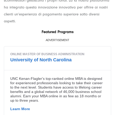
scommettitori gestiscono i propri fondi. La la nostra piattaforma
ha integrato questa innovazione innovativa per offrire ai nostri
clienti un’esperienza di pagamento superiore sotto diversi
aspetti.
Featured Programs