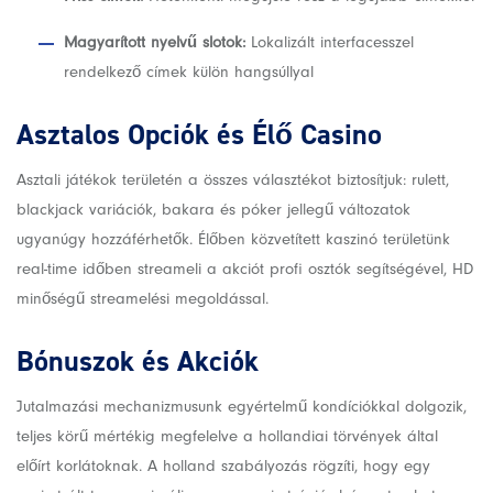
Magyarított nyelvű slotok:
Lokalizált interfacesszel
rendelkező címek külön hangsúllyal
Asztalos Opciók és Élő Casino
Asztali játékok területén a összes választékot biztosítjuk: rulett,
blackjack variációk, bakara és póker jellegű változatok
ugyanúgy hozzáférhetők. Élőben közvetített kaszinó területünk
real-time időben streameli a akciót profi osztók segítségével, HD
minőségű streamelési megoldással.
Bónuszok és Akciók
Jutalmazási mechanizmusunk egyértelmű kondíciókkal dolgozik,
teljes körű mértékig megfelelve a hollandiai törvények által
előírt korlátoknak. A holland szabályozás rögzíti, hogy egy