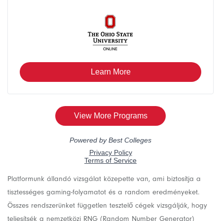
Platformunk állandó vizsgálat közepette van, ami biztosítja a
tisztességes gaming-folyamatot és a random eredményeket.
Összes rendszerünket független tesztelő cégek vizsgálják, hogy
teljesítsék a nemzetközi RNG (Random Number Generator)