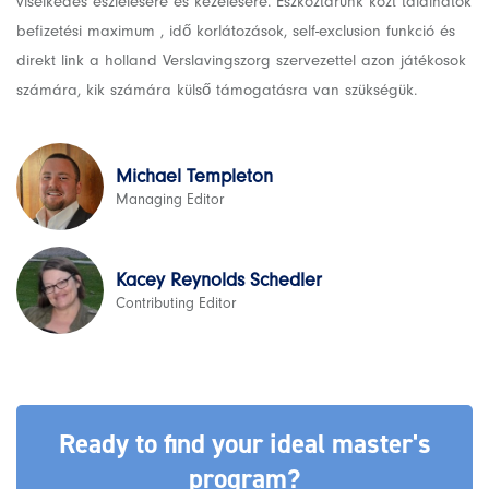
viselkedés észlelésére és kezelésére. Eszköztárunk közt találhatók
befizetési maximum , idő korlátozások, self-exclusion funkció és
direkt link a holland Verslavingszorg szervezettel azon játékosok
számára, kik számára külső támogatásra van szükségük.
Michael Templeton
Managing Editor
Kacey Reynolds Schedler
Contributing Editor
Ready to find your ideal master's
program?