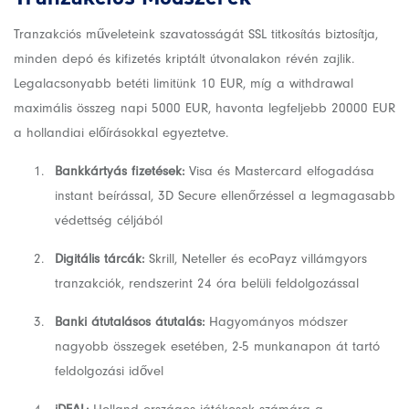
Tranzakciós műveleteink szavatosságát SSL titkosítás biztosítja,
minden depó és kifizetés kriptált útvonalakon révén zajlik.
Legalacsonyabb betéti limitünk 10 EUR, míg a withdrawal
maximális összeg napi 5000 EUR, havonta legfeljebb 20000 EUR
a hollandiai előírásokkal egyeztetve.
Bankkártyás fizetések:
Visa és Mastercard elfogadása
instant beírással, 3D Secure ellenőrzéssel a legmagasabb
védettség céljából
Digitális tárcák:
Skrill, Neteller és ecoPayz villámgyors
tranzakciók, rendszerint 24 óra belüli feldolgozással
Banki átutalásos átutalás:
Hagyományos módszer
nagyobb összegek esetében, 2-5 munkanapon át tartó
feldolgozási idővel