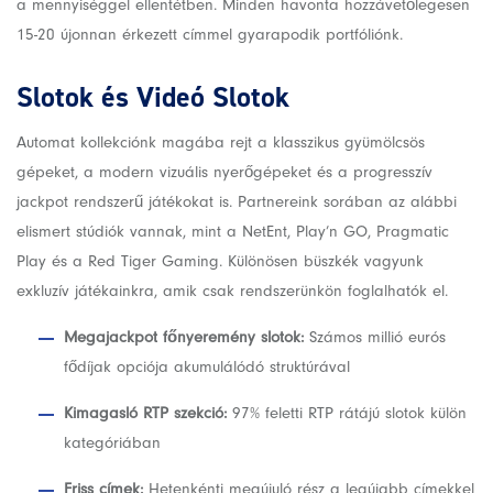
a mennyiséggel ellentétben. Minden havonta hozzávetőlegesen
15-20 újonnan érkezett címmel gyarapodik portfóliónk.
Slotok és Videó Slotok
Automat kollekciónk magába rejt a klasszikus gyümölcsös
gépeket, a modern vizuális nyerőgépeket és a progresszív
jackpot rendszerű játékokat is. Partnereink sorában az alábbi
elismert stúdiók vannak, mint a NetEnt, Play’n GO, Pragmatic
Play és a Red Tiger Gaming. Különösen büszkék vagyunk
exkluzív játékainkra, amik csak rendszerünkön foglalhatók el.
Megajackpot főnyeremény slotok:
Számos millió eurós
fődíjak opciója akumulálódó struktúrával
Kimagasló RTP szekció:
97% feletti RTP rátájú slotok külön
kategóriában
Friss címek:
Hetenkénti megújuló rész a legújabb címekkel