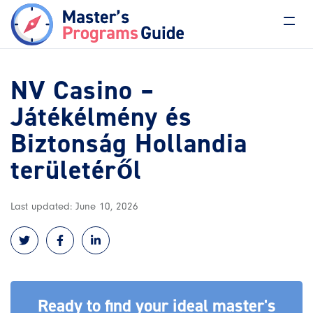
NV Casino –
Játékélmény és
Biztonság Hollandia
területéről
Last updated: June 10, 2026
Ready to find your ideal master's