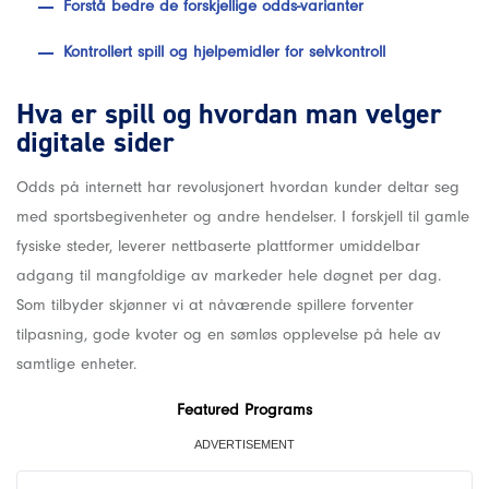
Forstå bedre de forskjellige odds-varianter
Kontrollert spill og hjelpemidler for selvkontroll
Hva er spill og hvordan man velger
digitale sider
Odds på internett har revolusjonert hvordan kunder deltar seg
med sportsbegivenheter og andre hendelser. I forskjell til gamle
fysiske steder, leverer nettbaserte plattformer umiddelbar
adgang til mangfoldige av markeder hele døgnet per dag.
Som tilbyder skjønner vi at nåværende spillere forventer
tilpasning, gode kvoter og en sømløs opplevelse på hele av
samtlige enheter.
Featured Programs