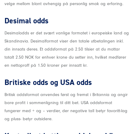
velge mellom blant avhengig på personlig smak og erfaring.
Desimal odds
Desimalodds er det svært vanlige formatet i europeiske land og
Skandinavia. Desimalformat viser den totale utbetalingen inkl.
din innsats deres. Et oddsformat på 2.50 tilsier at du mottar
totalt 2.50 NOK for enhver krone du setter inn, hvilket medfører
en nettoproff på 1.50 kroner per innsatt kr.
Britiske odds og USA odds
Britisk oddsformat anvendes først og fremst i Britannia og angir
bare profit i sammenligning til ditt bet. USA oddsformat
fungerer med + og – verdier, der negative tall betyr favoritt-lag
og pluss- betyr outsidere.