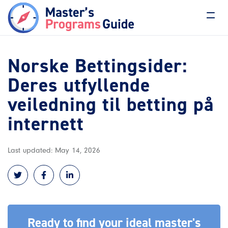
Norske Bettingsider:
Deres utfyllende
veiledning til betting på
internett
Last updated: May 14, 2026
Ready to find your ideal master's