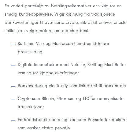
En variert portefølje av betalingsalternativer er viktig for en
smidig kundeopplevelse. Vi gir alt mulig fra tradisjonelle
bankoverføringer til avanserte crypto, slik at at enhver eneste
spiller kan velge måten som matcher best.
Kort som Visa og Mastercard med umiddelbar
prosessering
Digitale lommebøker med Neteller, Skrill og MuchBetter-
løsning for kjappe overføringer
Bankoverføring via Trustly som linker rett til banken din
Crypto som Bitcoin, Ethereum og LTC for anonymiserte
transaksjoner
Forhåndsbetalte betalingskort som Paysafe for brukere
som ønsker ekstra privatliv