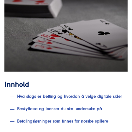
Innhold
Hva slags er betting og hvordan å velge digitale sider
Beskyttelse og lisenser du skal undersøke på
Betalingsløsninger som finnes for norske spillere