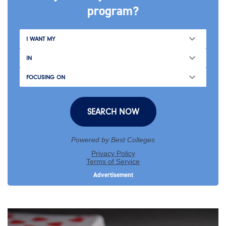
program?