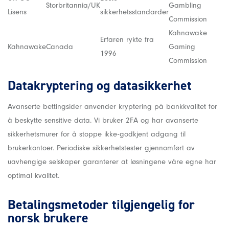
Storbritannia/UK
Gambling
Lisens
sikkerhetsstandarder
Commission
Kahnawake
Erfaren rykte fra
Kahnawake
Canada
Gaming
1996
Commission
Datakryptering og datasikkerhet
Avanserte bettingsider anvender kryptering på bankkvalitet for
å beskytte sensitive data. Vi bruker 2FA og har avanserte
sikkerhetsmurer for å stoppe ikke-godkjent adgang til
brukerkontoer. Periodiske sikkerhetstester gjennomført av
uavhengige selskaper garanterer at løsningene våre egne har
optimal kvalitet.
Betalingsmetoder tilgjengelig for
norsk brukere