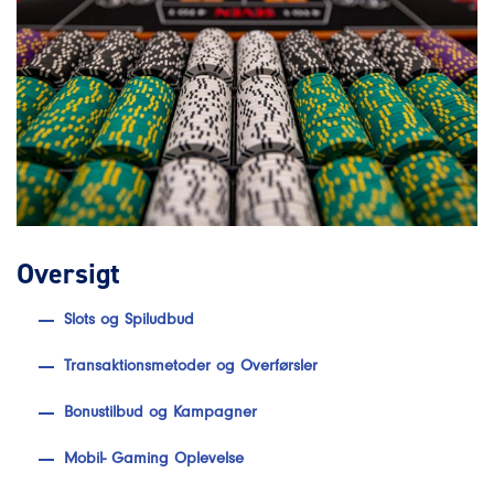
Oversigt
Slots og Spiludbud
Transaktionsmetoder og Overførsler
Bonustilbud og Kampagner
Mobil- Gaming Oplevelse