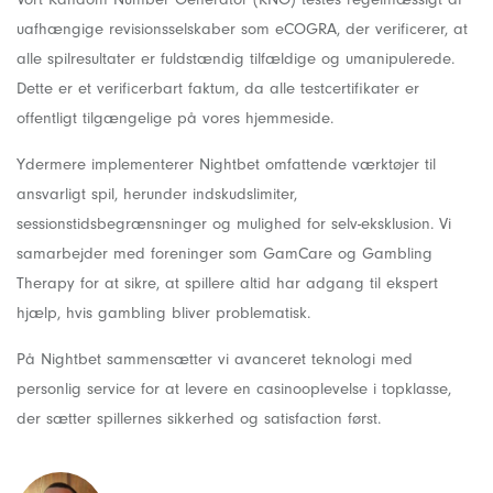
uafhængige revisionsselskaber som eCOGRA, der verificerer, at
alle spilresultater er fuldstændig tilfældige og umanipulerede.
Dette er et verificerbart faktum, da alle testcertifikater er
offentligt tilgængelige på vores hjemmeside.
Ydermere implementerer Nightbet omfattende værktøjer til
ansvarligt spil, herunder indskudslimiter,
sessionstidsbegrænsninger og mulighed for selv-eksklusion. Vi
samarbejder med foreninger som GamCare og Gambling
Therapy for at sikre, at spillere altid har adgang til ekspert
hjælp, hvis gambling bliver problematisk.
På Nightbet sammensætter vi avanceret teknologi med
personlig service for at levere en casinooplevelse i topklasse,
der sætter spillernes sikkerhed og satisfaction først.