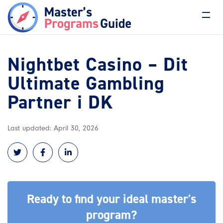
Nightbet Casino – Dit
Ultimate Gambling
Partner i DK
Last updated: April 30, 2026
Ready to find your ideal master's
program?