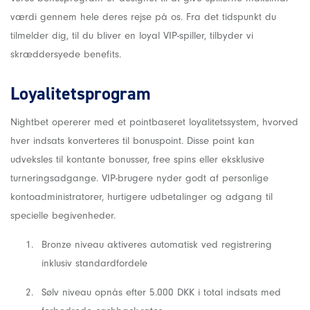
værdi gennem hele deres rejse på os. Fra det tidspunkt du
tilmelder dig, til du bliver en loyal VIP-spiller, tilbyder vi
skræddersyede benefits.
Loyalitetsprogram
Nightbet opererer med et pointbaseret loyalitetssystem, hvorved
hver indsats konverteres til bonuspoint. Disse point kan
udveksles til kontante bonusser, free spins eller eksklusive
turneringsadgange. VIP-brugere nyder godt af personlige
kontoadministratorer, hurtigere udbetalinger og adgang til
specielle begivenheder.
Bronze niveau aktiveres automatisk ved registrering
inklusiv standardfordele
Sølv niveau opnås efter 5.000 DKK i total indsats med