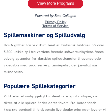
Spillemaskiner og Spilludvalg
Hos Nightbet har vi akkumuleret et fantastisk bibliotek på over
3.500 unikke spil fra verdens førende softwareudbydere. Vores
udvalg spænder fra klassiske spilleautomater til avancerede
videoslots med progressive præmiepuljer, der jævnligt når
millionbeløb.
Populære Spillekategorier
Vi tilbyder et omhyggeligt kurateret udvalg af spiltyper, der
sikrer, at alle spillere finder deres favorit. Fra borderlands
klassiske bordspil til fordybende live dealer-erfaringer leverer vi