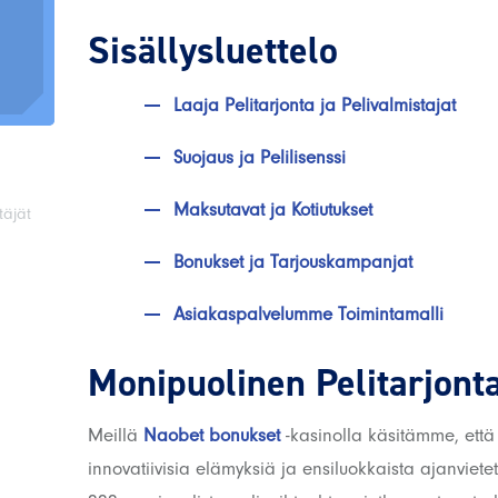
Sisällysluettelo
Laaja Pelitarjonta ja Pelivalmistajat
Suojaus ja Pelilisenssi
Maksutavat ja Kotiutukset
täjät
Bonukset ja Tarjouskampanjat
Asiakaspalvelumme Toimintamalli
Monipuolinen Pelitarjonta 
Meillä
Naobet bonukset
-kasinolla käsitämme, että
innovatiivisia elämyksiä ja ensiluokkaista ajanviete