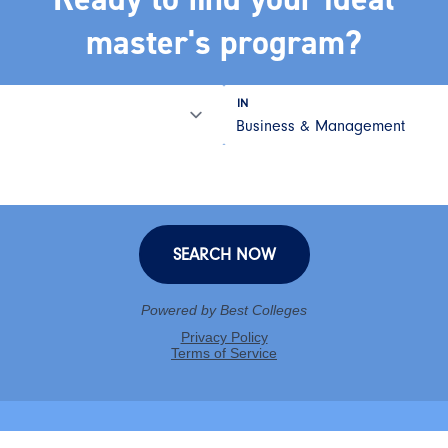
master's program?