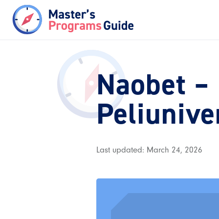
Naobet –
Peliuniv
Last updated: March 24, 2026