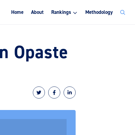
Search
Home
About
Rankings
Methodology
for:
en Opaste