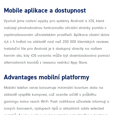
Mobile aplikace a dostupnost
Vyvinuli jsme nativní appky pro systémy Android a iOS, které
nabízejí plnohodnotnou funkcionalitu oficiální stránky portálu v
zoptimalizovaném uživatelském prostředí. Aplikace vlastní skóre
4,6 z 5 hvězd na základě nad než 200 000 klientských reviews.
Instalační file pro Android je k dostupný directly na našem
herním situ, kdy iOS varianta může být downloadována pomocí
alternativních kanálů z reasonu restrikcí App Store.
Advantages mobilní platformy
Mobilní telefon verze konzumuje minimální kvantum data na
základě vyspělé kompresi, což oceníte určitě v průběhu
gamingu mimo reach Wi-Fi. Push notifikace uživatele informují o
nových bonusech, výstupech tipů a aktuálních odds selected