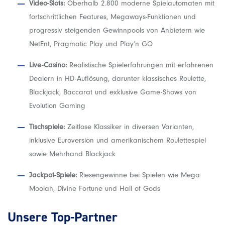
Video-Slots:
Oberhalb 2.800 moderne Spielautomaten mit
fortschrittlichen Features, Megaways-Funktionen und
progressiv steigenden Gewinnpools von Anbietern wie
NetEnt, Pragmatic Play und Play’n GO
Live-Casino:
Realistische Spielerfahrungen mit erfahrenen
Dealern in HD-Auflösung, darunter klassisches Roulette,
Blackjack, Baccarat und exklusive Game-Shows von
Evolution Gaming
Tischspiele:
Zeitlose Klassiker in diversen Varianten,
inklusive Euroversion und amerikanischem Roulettespiel
sowie Mehrhand Blackjack
Jackpot-Spiele:
Riesengewinne bei Spielen wie Mega
Moolah, Divine Fortune und Hall of Gods
Unsere Top-Partner