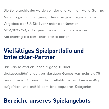
Die Bonusarchitektur wurde von der anerkannten Malta Gaming
Authority geprüft und genügt den strengsten regulatorischen
Vorgaben der EU. Die Lizenz unter der Nummer
MGA/B2C/394/2017 gewährleistet Ihnen Fairness und
Absicherung bei sämtlichen Transaktionen.
Vielfältiges Spielportfolio und
Entwickler-Partner
Das Casino offeriert Ihnen Zugang zu über
dreitausendfünfhundert erstklassigen Games von mehr als 75
renommierten Anbietern. Die Spielbibliothek wird regelmäßig
aufgefrischt und enthält sämtliche populären Kategorien.
Bereiche unseres Spielangebots