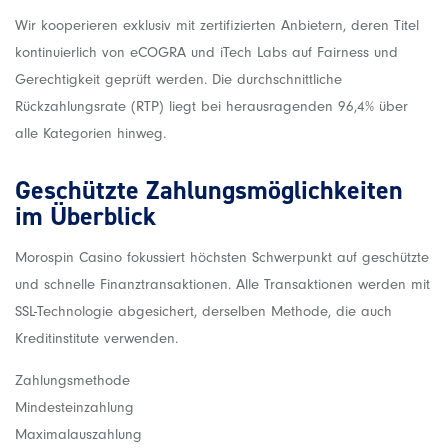
Wir kooperieren exklusiv mit zertifizierten Anbietern, deren Titel
kontinuierlich von eCOGRA und iTech Labs auf Fairness und
Gerechtigkeit geprüft werden. Die durchschnittliche
Rückzahlungsrate (RTP) liegt bei herausragenden 96,4% über
alle Kategorien hinweg.
Geschützte Zahlungsmöglichkeiten
im Überblick
Morospin Casino fokussiert höchsten Schwerpunkt auf geschützte
und schnelle Finanztransaktionen. Alle Transaktionen werden mit
SSL-Technologie abgesichert, derselben Methode, die auch
Kreditinstitute verwenden.
Zahlungsmethode
Mindesteinzahlung
Maximalauszahlung