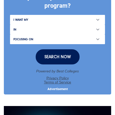
program?