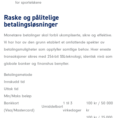
for sportelskere
Raske og pålitelige
betalingsløsninger
Monetære betalinger skal forbli ukompliserte, sikre og effektive.
Vi har har av den grunn etablert et omfattende spekter av
betalingsmuligheter som oppfyller samtlige behov. Hver eneste
transaksjoner sikres med 256-bit SSL-teknologi, identisk nivå som
globale banker og finanshus benytter.
Betalingsmetode
Innskudd tid
Uttak tid
Min/Maks beløp
Bankkort
1 til 3
100 kr / 50 000
Umiddelbart
(Visa/Mastercard)
virkedager
kr
100 kr / 25.000