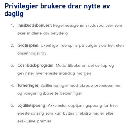
Privilegier brukere drar nytte av
daglig
Innskuddsbonuser:
Regelmessige innskuddsbonuser som
øker midlene din betydelig
Gratisspinn:
Ukentlige free spins på valgte slots helt uten
omsetningskrav
Cashback-program:
Motta tilbake en del av tap og
gevinster hver eneste mandag morgen
Turneringer:
Spillturneringer med sikrede premiesummer
og rangeringsbaserte belønninger
Lojalitetspoeng:
Akkumuler opptjeningspoeng for hver
eneste satsing som kan byttes til ekstra midler eller
eksklusive premier