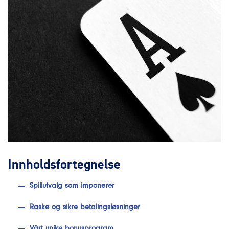
Innholdsfortegnelse
Spillutvalg som imponerer
Raske og sikre betalingsløsninger
Vårt unike bonusprogram