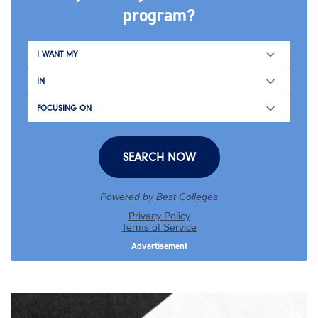
program?