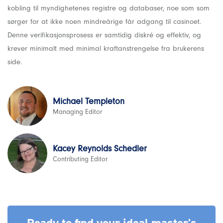
kobling til myndighetenes registre og databaser, noe som som
sørger for at ikke noen mindreårige får adgang til casinoet.
Denne verifikasjonsprosess er samtidig diskré og effektiv, og
krever minimalt med minimal kraftanstrengelse fra brukerens
side.
Michael Templeton
Managing Editor
Kacey Reynolds Schedler
Contributing Editor