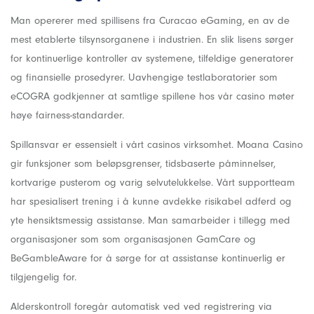
Man opererer med spillisens fra Curacao eGaming, en av de
mest etablerte tilsynsorganene i industrien. En slik lisens sørger
for kontinuerlige kontroller av systemene, tilfeldige generatorer
og finansielle prosedyrer. Uavhengige testlaboratorier som
eCOGRA godkjenner at samtlige spillene hos vår casino møter
høye fairness-standarder.
Spillansvar er essensielt i vårt casinos virksomhet. Moana Casino
gir funksjoner som beløpsgrenser, tidsbaserte påminnelser,
kortvarige pusterom og varig selvutelukkelse. Vårt supportteam
har spesialisert trening i å kunne avdekke risikabel adferd og
yte hensiktsmessig assistanse. Man samarbeider i tillegg med
organisasjoner som som organisasjonen GamCare og
BeGambleAware for å sørge for at assistanse kontinuerlig er
tilgjengelig for.
Alderskontroll foregår automatisk ved ved registrering via