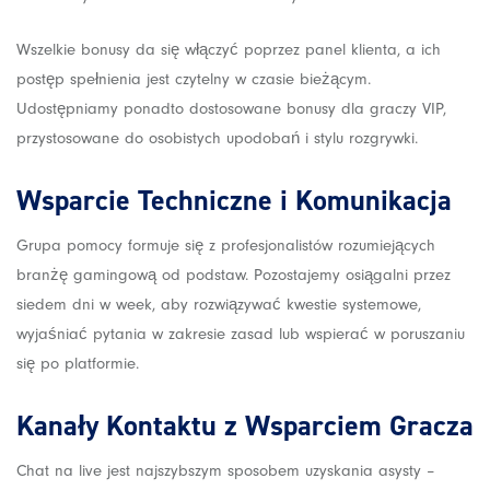
Wszelkie bonusy da się włączyć poprzez panel klienta, a ich
postęp spełnienia jest czytelny w czasie bieżącym.
Udostępniamy ponadto dostosowane bonusy dla graczy VIP,
przystosowane do osobistych upodobań i stylu rozgrywki.
Wsparcie Techniczne i Komunikacja
Grupa pomocy formuje się z profesjonalistów rozumiejących
branżę gamingową od podstaw. Pozostajemy osiągalni przez
siedem dni w week, aby rozwiązywać kwestie systemowe,
wyjaśniać pytania w zakresie zasad lub wspierać w poruszaniu
się po platformie.
Kanały Kontaktu z Wsparciem Gracza
Chat na live jest najszybszym sposobem uzyskania asysty –