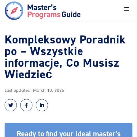
Kompleksowy Poradnik
po – Wszystkie
informacje, Co Musisz
Wiedzieć
Last updated: March 10, 2026
Ready to find your ideal master's