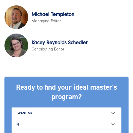
Michael Templeton
Managing Editor
Kacey Reynolds Schedler
Contributing Editor
Ready to find your ideal master's
program?