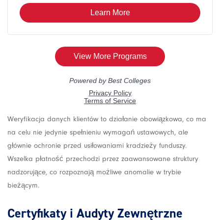
Weryfikacja danych klientów to działanie obowiązkowa, co ma
na celu nie jedynie spełnieniu wymagań ustawowych, ale
głównie ochronie przed usiłowaniami kradzieży funduszy.
Wszelka płatność przechodzi przez zaawansowane struktury
nadzorujące, co rozpoznają możliwe anomalie w trybie
bieżącym.
Certyfikaty i Audyty Zewnętrzne