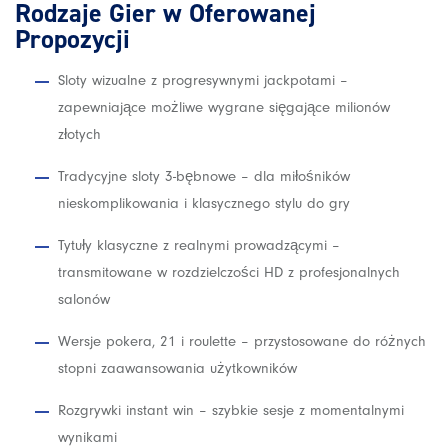
Rodzaje Gier w Oferowanej
Propozycji
Sloty wizualne z progresywnymi jackpotami –
zapewniające możliwe wygrane sięgające milionów
złotych
Tradycyjne sloty 3-bębnowe – dla miłośników
nieskomplikowania i klasycznego stylu do gry
Tytuły klasyczne z realnymi prowadzącymi –
transmitowane w rozdzielczości HD z profesjonalnych
salonów
Wersje pokera, 21 i roulette – przystosowane do różnych
stopni zaawansowania użytkowników
Rozgrywki instant win – szybkie sesje z momentalnymi
wynikami