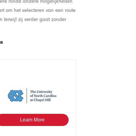
edere ronde andere mogelijkheden
ert om het selecteren van een route
en terwijl zij verder gaat zonder
ms