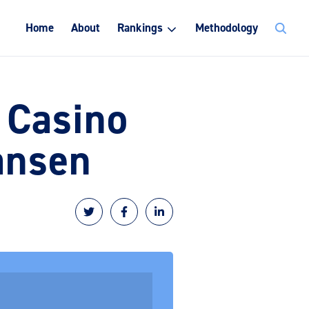
Search
Home
About
Rankings
Methodology
for:
 Casino
ansen