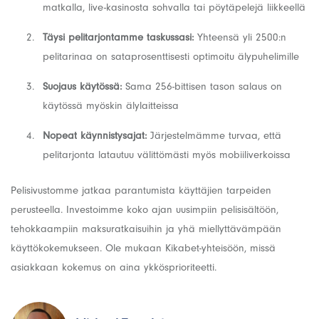
matkalla, live-kasinosta sohvalla tai pöytäpelejä liikkeellä
Täysi pelitarjontamme taskussasi:
Yhteensä yli 2500:n
pelitarinaa on sataprosenttisesti optimoitu älypuhelimille
Suojaus käytössä:
Sama 256-bittisen tason salaus on
käytössä myöskin älylaitteissa
Nopeat käynnistysajat:
Järjestelmämme turvaa, että
pelitarjonta latautuu välittömästi myös mobiiliverkoissa
Pelisivustomme jatkaa parantumista käyttäjien tarpeiden
perusteella. Investoimme koko ajan uusimpiin pelisisältöön,
tehokkaampiin maksuratkaisuihin ja yhä miellyttävämpään
käyttökokemukseen. Ole mukaan Kikabet-yhteisöön, missä
asiakkaan kokemus on aina ykkösprioriteetti.