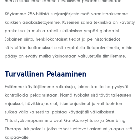
merkki sitoutumisestamme turvalliseen pelaamistoimintaan.
Käytämme 256-bittistä suojausjärjestelmää varmistaaksemme
kaikkien asiakastietojemme. Kyseinen sama tekniikka on käytetty
pankeissa ja muissa rahoituslaitoksissa ympäri globaalisti.
Jokainen siirto, henkilökohtaiset tiedot ja pelihistoriatiedot
säilytetään luottamuksellisesti kryptatulla tietopalvelimella, mihin
pääsy on evätty muilta yksinomaan valtuutetulle tiimillemme.
Turvallinen Pelaaminen
Esitämme käyttäjillemme ratkaisuja, joiden kautta he pystyvät
kontrolloida pelaamistaan. Nämä työkalut sisältävät talletusten
rajaukset, hävikkirajaukset, istuntoajastimet ja vaihtoehdon
sulkea väliaikaisesti tai poistaa käyttäjätili väliaikaisesti.
Yhteistyökumppanimme ovat GamCare-yhteisö ja Gambling
Therapy -tukipalvelu, jotka tahot tuottavat asiantuntija-apua sitä
kaipaavalle.