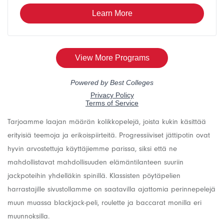
Tarjoamme laajan määrän kolikkopelejä, joista kukin käsittää
erityisiä teemoja ja erikoispiirteitä. Progressiiviset jättipotin ovat
hyvin arvostettuja käyttäjiemme parissa, siksi että ne
mahdollistavat mahdollisuuden elämäntilanteen suuriin
jackpoteihin yhdelläkin spinillä. Klassisten pöytäpelien
harrastajille sivustollamme on saatavilla ajattomia perinnepelejä
muun muassa blackjack-peli, roulette ja baccarat monilla eri
muunnoksilla.