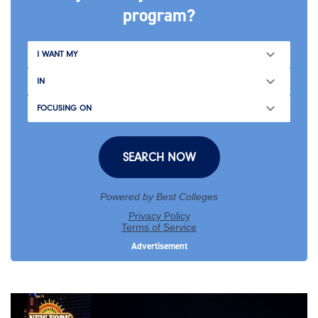
program?