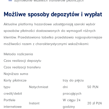
Szyfrowanie wszelkich transferów płatniczych
Możliwe sposoby depozytów i wypłat
Aktualne platformy hazardowe udostępniają szeroki wybór
sposobów płatności dostosowanych do wymagań różnych
klientów. Przedstawiona tabelka przedstawia najpopularniejsze
możliwości razem z charakterystycznymi wskaźnikami:
Metoda rozliczenia
Czas realizacji depozytu
Czas realizacji transferu
Najniższa suma
Karty płatnicze
trzy do pięciu
typu
Natychmiast
dni
50 PLN
credit/debit
pracujących
Portfele
W ciągu 24
Instant
20 zł PLN
internetowe
godziny