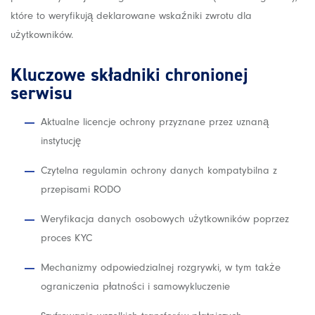
które to weryfikują deklarowane wskaźniki zwrotu dla
użytkowników.
Kluczowe składniki chronionej
serwisu
Aktualne licencje ochrony przyznane przez uznaną
instytucję
Czytelna regulamin ochrony danych kompatybilna z
przepisami RODO
Weryfikacja danych osobowych użytkowników poprzez
proces KYC
Mechanizmy odpowiedzialnej rozgrywki, w tym także
ograniczenia płatności i samowykluczenie