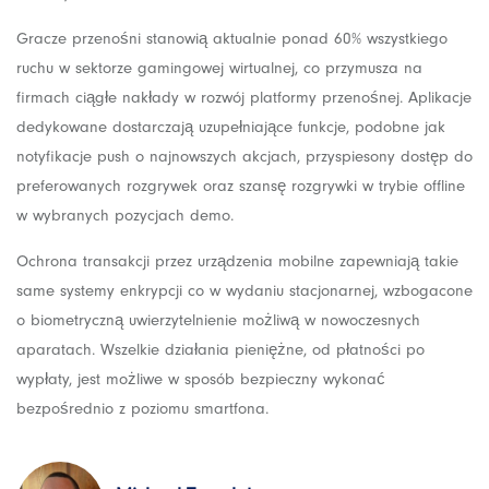
Gracze przenośni stanowią aktualnie ponad 60% wszystkiego
ruchu w sektorze gamingowej wirtualnej, co przymusza na
firmach ciągłe nakłady w rozwój platformy przenośnej. Aplikacje
dedykowane dostarczają uzupełniające funkcje, podobne jak
notyfikacje push o najnowszych akcjach, przyspiesony dostęp do
preferowanych rozgrywek oraz szansę rozgrywki w trybie offline
w wybranych pozycjach demo.
Ochrona transakcji przez urządzenia mobilne zapewniają takie
same systemy enkrypcji co w wydaniu stacjonarnej, wzbogacone
o biometryczną uwierzytelnienie możliwą w nowoczesnych
aparatach. Wszelkie działania pieniężne, od płatności po
wypłaty, jest możliwe w sposób bezpieczny wykonać
bezpośrednio z poziomu smartfona.