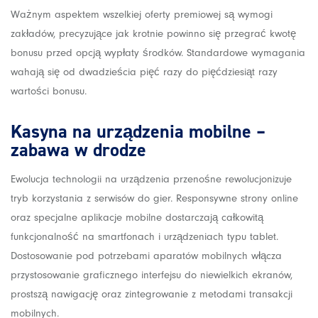
Ważnym aspektem wszelkiej oferty premiowej są wymogi
zakładów, precyzujące jak krotnie powinno się przegrać kwotę
bonusu przed opcją wypłaty środków. Standardowe wymagania
wahają się od dwadzieścia pięć razy do pięćdziesiąt razy
wartości bonusu.
Kasyna na urządzenia mobilne –
zabawa w drodze
Ewolucja technologii na urządzenia przenośne rewolucjonizuje
tryb korzystania z serwisów do gier. Responsywne strony online
oraz specjalne aplikacje mobilne dostarczają całkowitą
funkcjonalność na smartfonach i urządzeniach typu tablet.
Dostosowanie pod potrzebami aparatów mobilnych włącza
przystosowanie graficznego interfejsu do niewielkich ekranów,
prostszą nawigację oraz zintegrowanie z metodami transakcji
mobilnych.