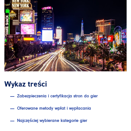
Wykaz treści
Zabezpieczenia i certyfikacja stron do gier
Oferowane metody wpłat i wypłacania
Najczęściej wybierane kategorie gier